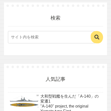
検索
人気記事
大和型戦艦を生んだ「A-140」の
変遷1
"A-140" project, the original