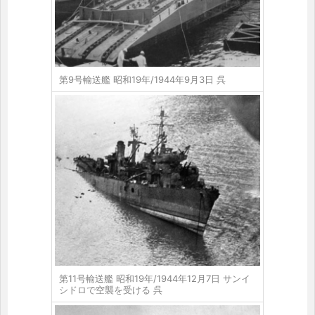
第9号輸送艦 昭和19年/1944年9月3日 呉
第11号輸送艦 昭和19年/1944年12月7日 サンイ
シドロで空襲を受ける 呉