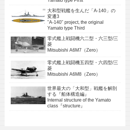
Yamato type First
大和型戦艦を生んだ「A-140」の
変遷3
"A-140" project, the original
Yamato type Third
零式艦上戦闘機六二型・六三型/三
菱
Mitsubishi A6M7（Zero）
零式艦上戦闘機五四型・六四型/三
菱
Mitsubishi A6M8（Zero）
世界最大の「大和型」戦艦を解剖
する『船体構造編』
Internal structure of the Yamato
class『structure』