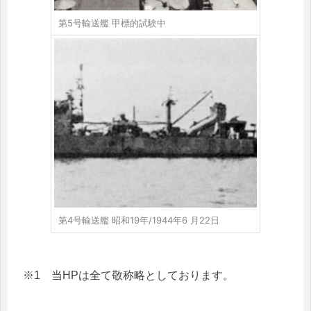
第5号輸送艦 甲標的試験中
第4号輸送艦 昭和19年/1944年6 月22日
※1 当HPは全て敬称略としております。