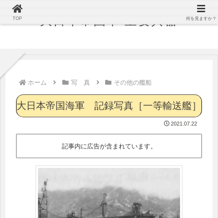
大日本帝国軍 主要兵器
TOP
何を見ますか？
ホーム
写 真
その他の艦船
大日本帝国海軍 記録写真［一等輸送艦］
2021.07.22
記事内に広告が含まれています。