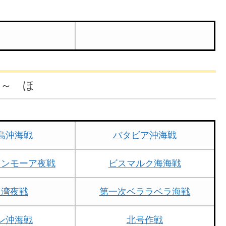
 ～ ほ
島沖海戦
バタビア沖海戦
タンモーア夜戦
ビスマルク海海戦
ラ湾夜戦
第一次ベララベラ海戦
ン沖海戦
北号作戦