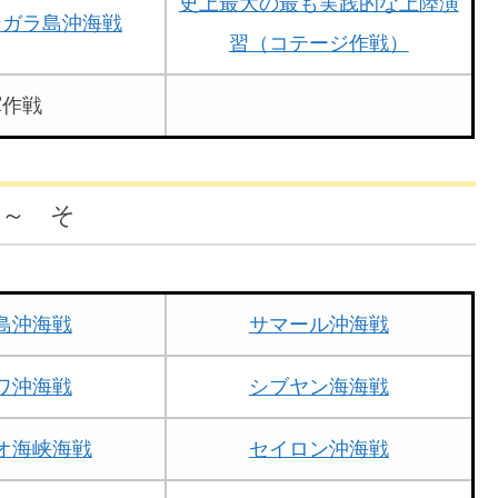
史上最大の最も実践的な上陸演
ンガラ島沖海戦
習（コテージ作戦）
渾作戦
 ～ そ
島沖海戦
サマール沖海戦
ワ沖海戦
シブヤン海海戦
オ海峡海戦
セイロン沖海戦