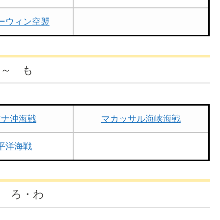
ーウィン空襲
 ～ も
アナ沖海戦
マカッサル海峡海戦
平洋海戦
～ ろ・わ