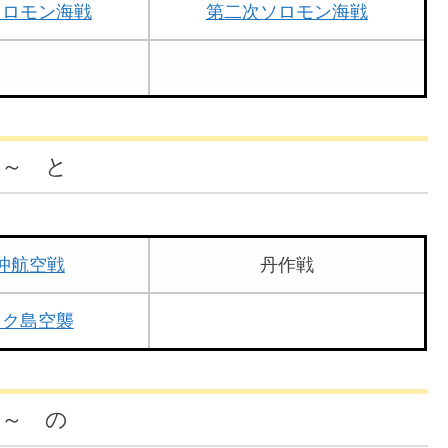
ソロモン海戦
第二次ソロモン海戦
 ～ と
沖航空戦
丹作戦
ック島空襲
 ～ の