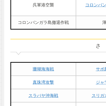
呉軍港空襲
コロンバ
コロンバンガラ島撤退作戦
さ
珊瑚海海戦
サボ
真珠湾攻撃
ジャ
スラバヤ沖海戦
スリガ