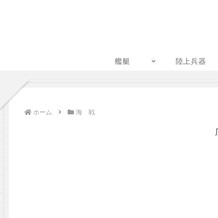
艦艇
陸上兵器
ホーム
海 戦