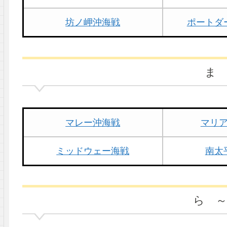
坊ノ岬沖海戦
ポートダ
ま
マレー沖海戦
マリ
ミッドウェー海戦
南太
ら 