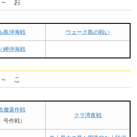
 ～ お
ル島沖海戦
ウェーク島の戦い
ノ岬沖海戦
 ～ こ
島撤退作戦
クラ湾夜戦
」号作戦）