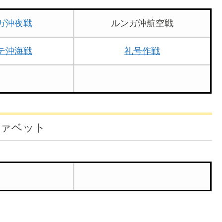
ガ沖夜戦
ルンガ沖航空戦
テ沖海戦
礼号作戦
ファベット