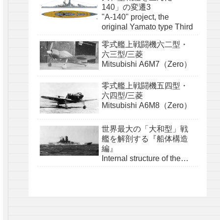
140」の変遷3
"A-140" project, the
original Yamato type Third
零式艦上戦闘機六二型・
六三型/三菱
Mitsubishi A6M7（Zero）
零式艦上戦闘機五四型・
六四型/三菱
Mitsubishi A6M8（Zero）
世界最大の「大和型」戦
艦を解剖する『船体構造
編』
Internal structure of the
Yamato class『structure』