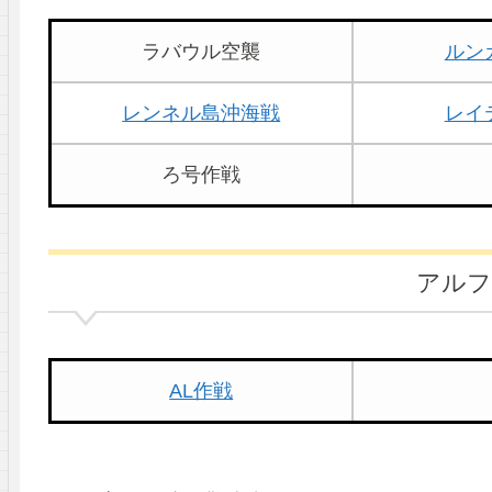
ラバウル空襲
ルン
レンネル島沖海戦
レイ
ろ号作戦
アル
AL作戦