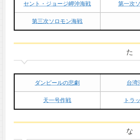
セント・ジョージ岬沖海戦
第一次
第三次ソロモン海戦
た
ダンピールの悲劇
台湾
天一号作戦
トラ
な