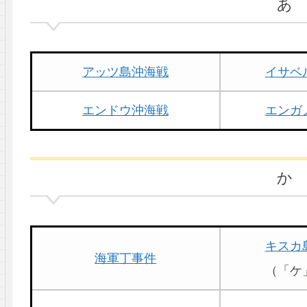
あ
アッツ島沖海戦
イサベ
エンドウ沖海戦
エンガ
か
キスカ
海軍丁事件
（「ケ