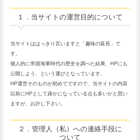
2025/8/16
【橘型駆逐艦 楠】
を更新しま
した。
１．当サイトの運営目的について
2025/7/27
【橘型駆逐艦 菫】
を更新しま
した。
当サイトははっきり言いますと「趣味の延長」で
2025/7/12
【橘型駆逐艦 萩】
を更新しま
す。
した。
個人的に帝国海軍時代の歴史を調べた結果、HPにも
2025/6/28
【橘型駆逐艦 蔦】
を更新しま
公開しよう、という運びとなっています。
した。
HP運営そのものが初めてですので、当サイトの内容
2025/6/14
【橘型駆逐艦 樺】
を更新しま
以前にHPとして疎かになっている点も多いかと思い
した。
ますが、お許し下さい。
2025/5/31
【橘型駆逐艦 柹】
を更新しま
した。
2025/5/17
【松型駆逐艦 欅】
を更新しま
２．管理人（私）への連絡手段に
ついて
した。