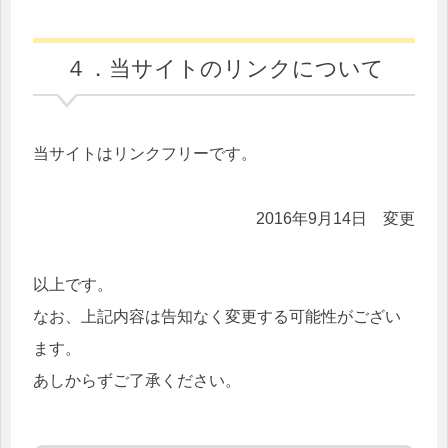
した。
2024/12/7
【翔鶴型航空母艦 瑞鶴】
を更
４．当サイトのリンクについて
新しました。
当サイトはリンクフリーです。
2016年9月14日 変更
以上です。
なお、上記内容は告知なく変更する可能性がござい
ます。
あしからずご了承ください。