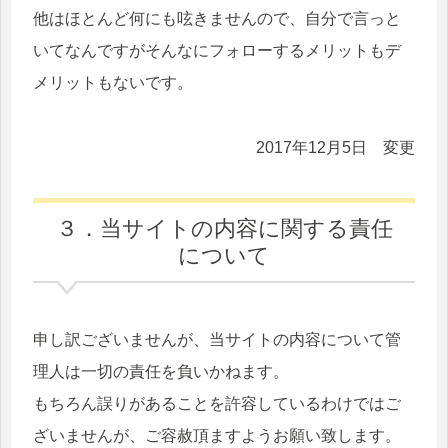
他はほとんど何にも呟きませんので、自分で言っと
2025/1/25
【松型駆逐艦 樫】
を更新しま
いてなんですがそんなにフォローするメリットもデ
した。
メリットもないです。
2025/1/11
【松型駆逐艦 樅】
を更新しま
した。
2017年12月5日 変更
2025/1/1
あけましておめでとうございま
す。2025年もよろしくお願いい
３．当サイトの内容に関する責任
たします。
について
申し訳ございませんがこちらの
都合で今年は更新が停滞いたし
ます。
申し訳ございませんが、当サイトの内容について管
2024/12/28
【松型駆逐艦 槇】
を更新しま
理人は一切の責任を負いかねます。
した。
もちろん誤りがあることを許容しているわけではご
2024/12/21
【松型駆逐艦 杉】
を更新しま
ざいませんが、ご容赦頂ますようお願い致します。