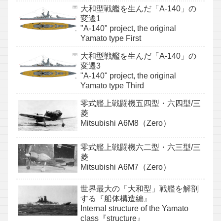
大和型戦艦を生んだ「A-140」の
変遷1
"A-140" project, the original
Yamato type First
大和型戦艦を生んだ「A-140」の
変遷3
"A-140" project, the original
Yamato type Third
零式艦上戦闘機五四型・六四型/三
菱
Mitsubishi A6M8（Zero）
零式艦上戦闘機六二型・六三型/三
菱
Mitsubishi A6M7（Zero）
世界最大の「大和型」戦艦を解剖
する『船体構造編』
Internal structure of the Yamato
class『structure』