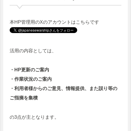
2025/5/4
【松型駆逐艦 楓】
を更新しま
した。
本HP管理用のXのアカウントはこちらです
2025/4/19
【松型駆逐艦 檜】
を更新しま
した。
2025/4/5
【松型駆逐艦 椿】
を更新しま
活用の内容としては、
した。
2025/3/22
【松型駆逐艦 柳】
を更新しま
・HP更新のご案内
した。
・作業状況のご案内
2025/3/8
【松型駆逐艦 櫻】
を更新しま
・利用者様からのご意見、情報提供、また誤り等の
した。
ご指摘を集積
2025/2/23
【松型駆逐艦 楢】
を更新しま
した。
の3点が主となります。
2025/2/8
【松型駆逐艦 榧】
を更新しま
した。