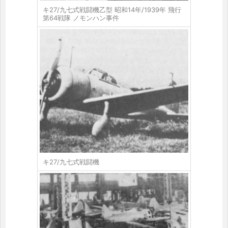
キ27/九七式戦闘機乙型 昭和14年/1939年 飛行
第64戦隊 ノモンハン事件
キ27/九七式戦闘機