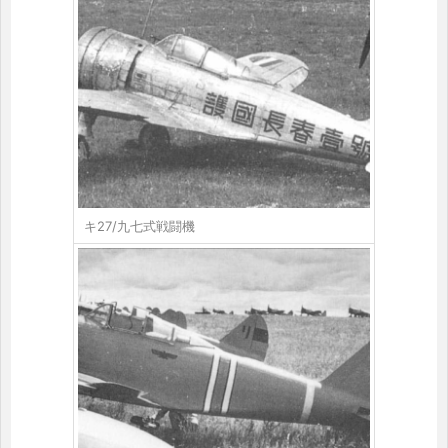
キ27/九七式戦闘機