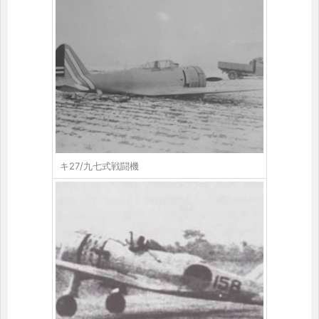
キ27/九七式戦闘機