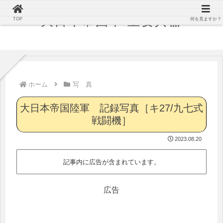
大日本帝国軍 主要兵器
TOP
何を見ますか？
ホーム
写 真
大日本帝国陸軍 記録写真［キ27/九七式
戦闘機］
2023.08.20
記事内に広告が含まれています。
広告