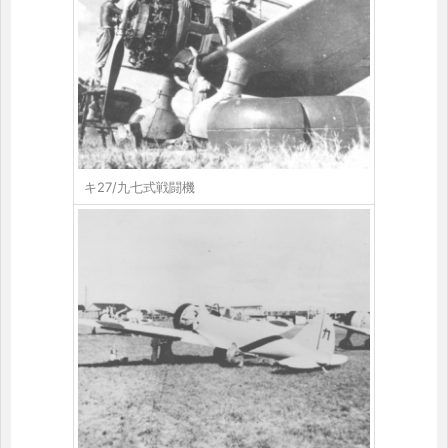
キ27/九七式戦闘機