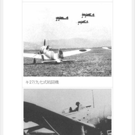
キ27/九七式戦闘機