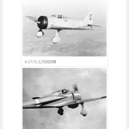
キ27/九七式戦闘機