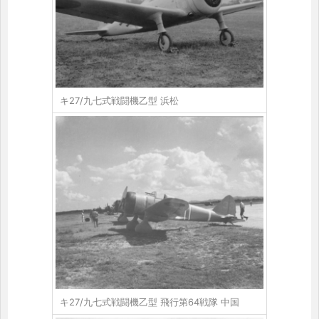
キ27/九七式戦闘機乙型 浜松
キ27/九七式戦闘機乙型 飛行第64戦隊 中国