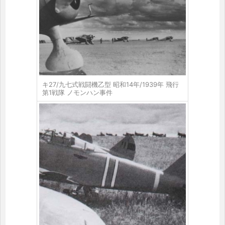
キ27/九七式戦闘機乙型 昭和14年/1939年 飛行
第1戦隊 ノモンハン事件