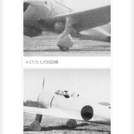
キ27/九七式戦闘機