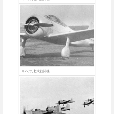
キ27/九七式戦闘機