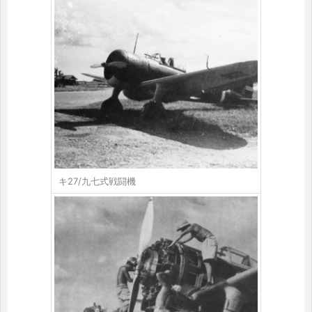
キ27/九七式戦闘機