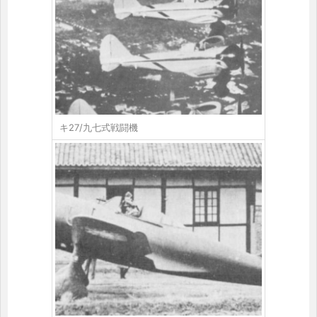
キ27/九七式戦闘機