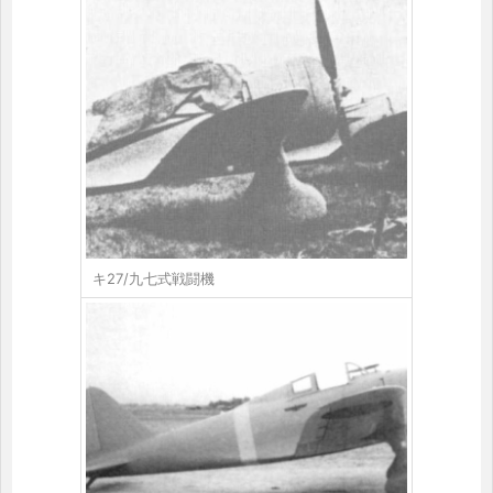
キ27/九七式戦闘機