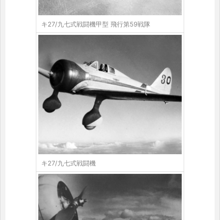
キ27/九七式戦闘機甲型 飛行第59戦隊
キ27/九七式戦闘機