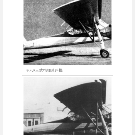
キ76/三式指揮連絡機