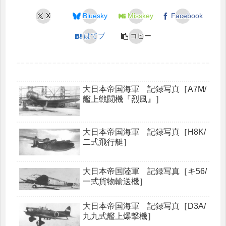
X
Bluesky
Misskey
Facebook
はてブ
コピー
大日本帝国海軍 記録写真［A7M/
艦上戦闘機『烈風』］
大日本帝国海軍 記録写真［H8K/
二式飛行艇］
大日本帝国陸軍 記録写真［キ56/
一式貨物輸送機］
大日本帝国海軍 記録写真［D3A/
九九式艦上爆撃機］