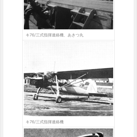
キ76/三式指揮連絡機、あきつ丸
キ76/三式指揮連絡機