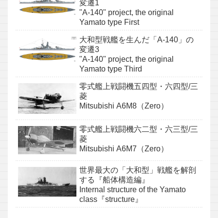
変遷1
"A-140" project, the original
Yamato type First
大和型戦艦を生んだ「A-140」の
変遷3
"A-140" project, the original
Yamato type Third
零式艦上戦闘機五四型・六四型/三
菱
Mitsubishi A6M8（Zero）
零式艦上戦闘機六二型・六三型/三
菱
Mitsubishi A6M7（Zero）
世界最大の「大和型」戦艦を解剖
する『船体構造編』
Internal structure of the Yamato
class『structure』