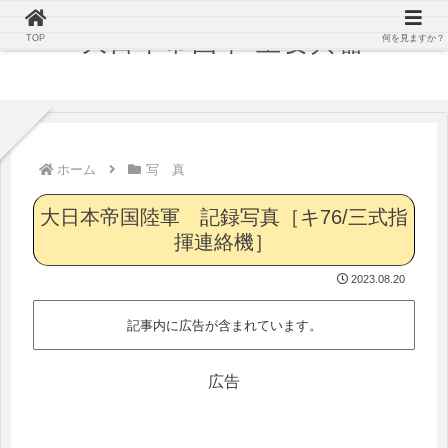
大日本帝国軍 主要兵器
TOP
何を見ますか？
ホーム
写 真
大日本帝国陸軍 記録写真［キ76/三式指
揮連絡機］
2023.08.20
記事内に広告が含まれています。
広告