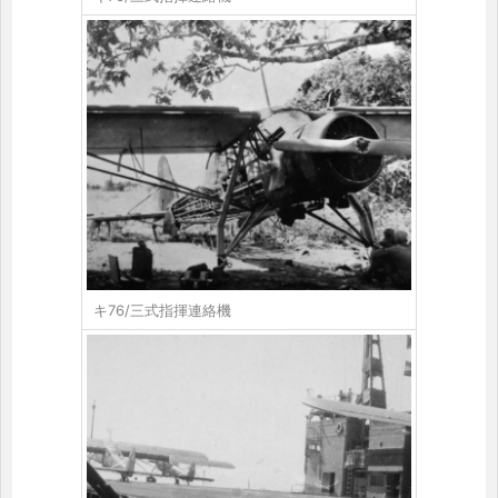
キ76/三式指揮連絡機