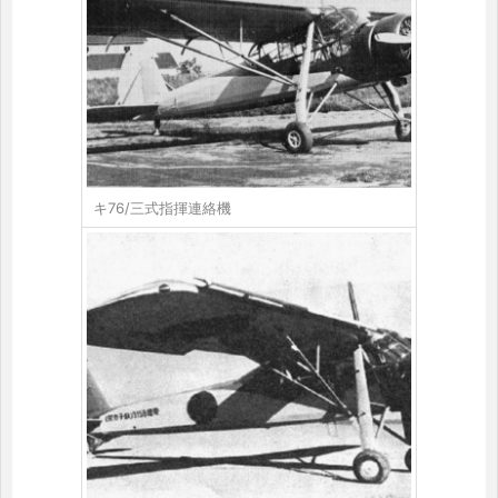
キ76/三式指揮連絡機