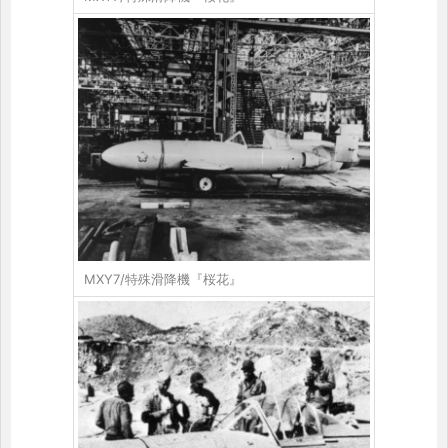
MXY7/特殊滑降機『桜花』