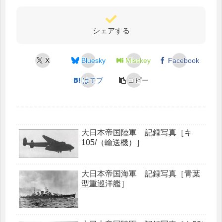
シェアする
X
Bluesky
Misskey
Facebook
はてブ
コピー
大日本帝国陸軍 記録写真［キ
105/（輸送機）］
大日本帝国海軍 記録写真［青葉
型重巡洋艦］