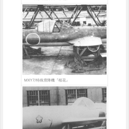
MXY7/特殊滑降機『桜花』