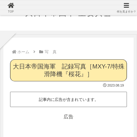
大日本帝国軍 主要兵器
TOP
何を見ますか？
ホーム
写 真
大日本帝国海軍 記録写真［MXY-7/特殊
滑降機『桜花』］
2023.08.19
記事内に広告が含まれています。
広告