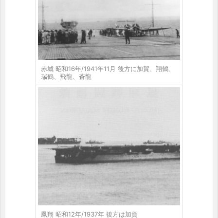
赤城 昭和16年/1941年11月 後方に加賀、翔鶴、
瑞鶴、飛龍、蒼龍
鳳翔 昭和12年/1937年 後方は加賀