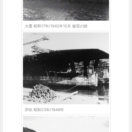
大鷹 昭和17年/1942年10月 被雷の跡
伊吹 昭和23年/1948年