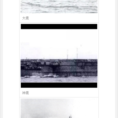
大鷹
神鷹