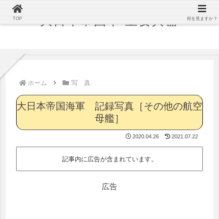
大日本帝国軍 主要兵器
TOP
何を見ますか？
ホーム
写 真
大日本帝国海軍 記録写真［その他の航空
母艦］
2020.04.26
2021.07.22
記事内に広告が含まれています。
広告