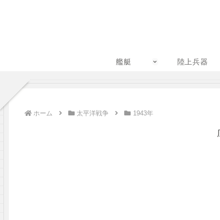
艦艇
陸上兵器
ホーム
太平洋戦争
1943年