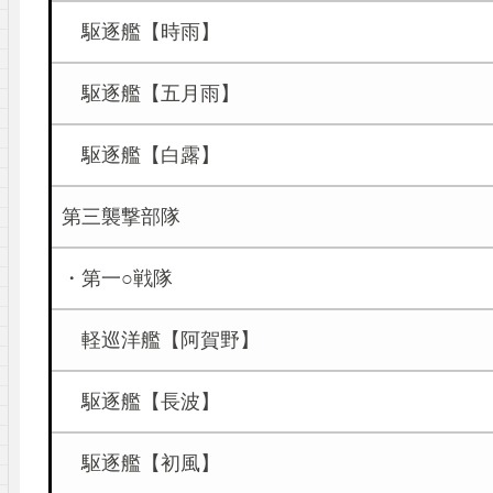
駆逐艦【時雨】
駆逐艦【五月雨】
駆逐艦【白露】
第三襲撃部隊
・第一○戦隊
軽巡洋艦【阿賀野】
駆逐艦【長波】
駆逐艦【初風】