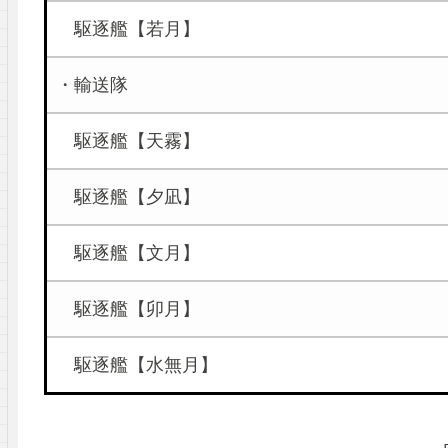
駆逐艦【若月】
・輸送隊
駆逐艦【天霧】
駆逐艦【夕凪】
駆逐艦【文月】
駆逐艦【卯月】
駆逐艦【水無月】