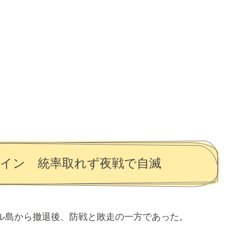
イン 統率取れず夜戦で自滅
ル島から撤退後、防戦と敗走の一方であった。