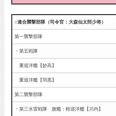
○連合襲撃部隊（司令官：大森仙太郎少将）
第一襲撃部隊
・第五戦隊
重巡洋艦【妙高】
重巡洋艦【羽黒】
第二襲撃部隊
・第三水雷戦隊 旗艦：軽巡洋艦【川内】