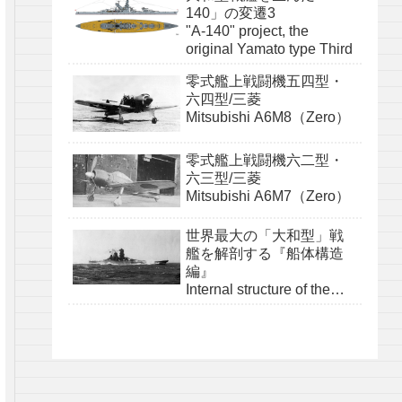
140」の変遷3
"A-140" project, the
original Yamato type Third
零式艦上戦闘機五四型・
六四型/三菱
Mitsubishi A6M8（Zero）
零式艦上戦闘機六二型・
六三型/三菱
Mitsubishi A6M7（Zero）
世界最大の「大和型」戦
艦を解剖する『船体構造
編』
Internal structure of the
Yamato class『structure』