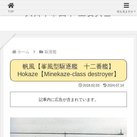
大日本帝国軍 主要兵器
TOP
何を見ますか？
ホーム
駆逐艦
帆風【峯風型駆逐艦 十二番艦】
Hokaze【Minekaze-class destroyer】
2018.02.03
2024.07.14
記事内に広告が含まれています。