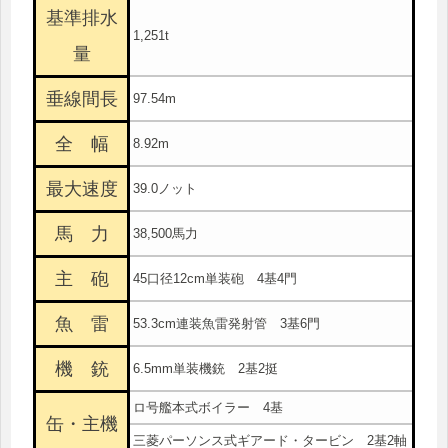
基準排水
1,251t
量
垂線間長
97.54m
全 幅
8.92m
最大速度
39.0ノット
馬 力
38,500馬力
主 砲
45口径12cm単装砲 4基4門
魚 雷
53.3cm連装魚雷発射管 3基6門
機 銃
6.5mm単装機銃 2基2挺
ロ号艦本式ボイラー 4基
缶・主機
三菱パーソンス式ギアード・タービン 2基2軸