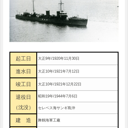
起工日
大正9年/1920年11月30日
進水日
大正10年/1921年7月12日
竣工日
大正10年/1921年12月22日
昭和19年/1944年7月6日
退役日
（沈没）
セレベス海サンギ島沖
建 造
舞鶴海軍工廠