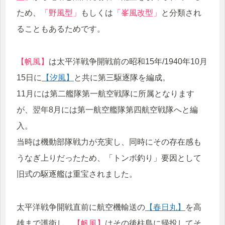
ため、
「野風型」
もしくは
「峯風改型」
と分類され
ることもあるためです。
【帆風】
は太平洋戦争開戦前の昭和15年/1940年10月
15日に
【汐風】
と共に第三駆逐隊を編成。
11月には第二艦隊第一航空戦隊に所属となります
が、翌年8月には第一航空艦隊第四航空戦隊へと編
入。
当時は機動部隊戦力が充実し、同時にその存在感も
うなぎ上りだったため、「トンボ釣り」要因として
旧式の駆逐艦は重宝されました。
太平洋戦争開戦直前に航空機輸送の
【春日丸】
を高
雄まで護衛し、
【帆風】
はその後柱島に帰投してそ