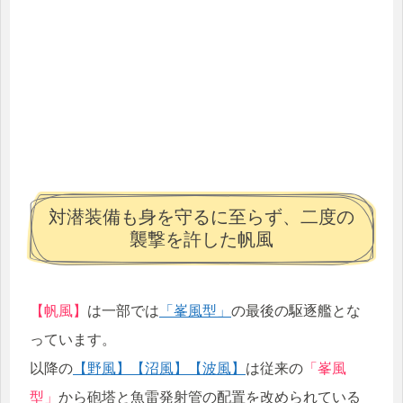
対潜装備も身を守るに至らず、二度の
襲撃を許した帆風
【帆風】
は一部では
「峯風型」
の最後の駆逐艦とな
っています。
以降の
【野風】
【沼風】
【波風】
は従来の
「峯風
型」
から砲塔と魚雷発射管の配置を改められている