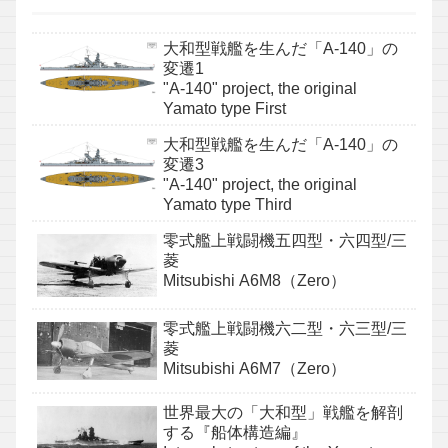
大和型戦艦を生んだ「A-140」の
変遷1
"A-140" project, the original
Yamato type First
大和型戦艦を生んだ「A-140」の
変遷3
"A-140" project, the original
Yamato type Third
零式艦上戦闘機五四型・六四型/三
菱
Mitsubishi A6M8（Zero）
零式艦上戦闘機六二型・六三型/三
菱
Mitsubishi A6M7（Zero）
世界最大の「大和型」戦艦を解剖
する『船体構造編』