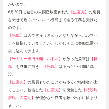
かいます。
6月30日に被雷の末擱座放棄された
【山宮丸】
の乗員
を乗せて近くのハルマヘラ島まで送る任務を受けた
のです。
【帆風】
は人でぎゅうぎゅうとなりながらハルマヘ
ラを目指していましたが、しかしそこに突如魚雷が
突っ込んできます。
【米ガトー級潜水艦 パドル】
が放った魚雷は
【帆
風】
を見事に貫き、
【帆風】
はあっという間に沈
没。
【山宮丸】
の乗員もいたことから多くの犠牲者が出
てしまい、被雷した
【山宮丸】
を曳航した
【特設駆
潜艇 図南丸】
が僅かな生存者を救い出すに留まり
ました。