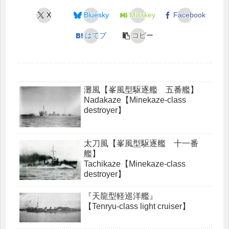
X
Bluesky
Misskey
Facebook
はてブ
コピー
灘風【峯風型駆逐艦 五番艦】
Nadakaze【Minekaze-class
destroyer】
太刀風【峯風型駆逐艦 十一番
艦】
Tachikaze【Minekaze-class
destroyer】
『天龍型軽巡洋艦』
【Tenryu-class light cruiser】