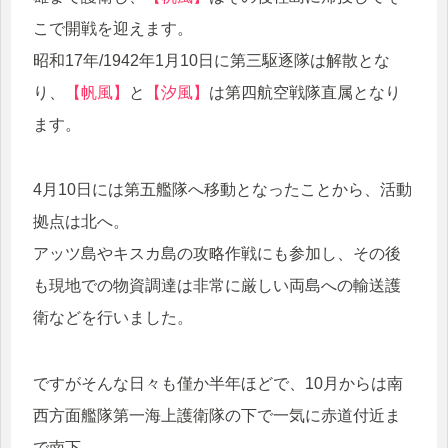
こで開戦を迎えます。
昭和17年/1942年1月10日に第三駆逐隊は解散とな
り、
【帆風】
と
【汐風】
は第四航空戦隊直属となり
ます。
4月10日には第五艦隊へ移動となったことから、活動
拠点は北へ。
アッツ島やキスカ島の攻略作戦にも参加し、その後
も現地での物資調達は非常に厳しい両島への輸送護
衛などを行いました。
ですがそんな日々も僅か半年ほどで、10月からは南
西方面艦隊第一海上護衛隊の下で一気に赤道付近ま
で南下。