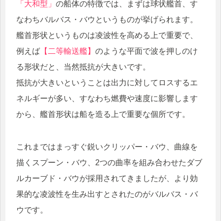
「大和型」
の船体の特徴では、まずは球状艦首、す
なわちバルバス・バウというものが挙げられます。
艦首形状というものは凌波性を高める上で重要で、
例えば
【二等輸送艦】
のような平面で波を押しのけ
る形状だと、当然抵抗が大きいです。
抵抗が大きいということは出力に対してロスするエ
ネルギーが多い、すなわち燃費や速度に影響します
から、艦首形状は船を造る上で重要な個所です。
これまではまっすぐ鋭いクリッパー・バウ、曲線を
描くスプーン・バウ、2つの曲率を組み合わせたダブ
ルカーブド・バウが採用されてきましたが、より効
果的な凌波性を生み出すとされたのがバルバス・バ
ウです。