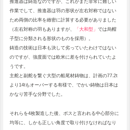
推進器は鋳造なのですが、これがまた非常に難しい
作業でして、推進器は羽の形状が左右対称ではない
ため両側の比率を緻密に計算する必要がありました
（左右対称の羽もありますが、
「大和型」
では烏帽
子型に分類される形状のものを採用）。
鋳造の技術は日本も決して劣っていたわけではない
のですが、強度面では欧米に差を付けられていたよ
うです。
主舵と副舵を繋ぐ大型の船尾材鋳物は、計画の77.2t
より14tもオーバーする有様で、でかい鋳物は日本は
かなり苦手な分野でした。
それらを4枚製造した後、ボスと言われる中心部分に
均等に、しかも正しい角度で取り付けなければなり