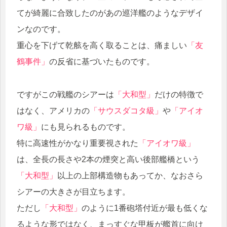
てが綺麗に合致したのがあの巡洋艦のようなデザイ
ンなのです。
重心を下げて乾舷を高く取ることは、痛ましい
「友
鶴事件」
の反省に基づいたものです。
ですがこの戦艦のシアーは
「大和型」
だけの特徴で
はなく、アメリカの
「サウスダコタ級」
や
「アイオ
ワ級」
にも見られるものです。
特に高速性がかなり重要視された
「アイオワ級」
は、全長の長さや2本の煙突と高い後部艦橋という
「大和型」
以上の上部構造物もあってか、なおさら
シアーの大きさが目立ちます。
ただし
「大和型」
のように1番砲塔付近が最も低くな
るような形ではなく、まっすぐな甲板が艦首に向け