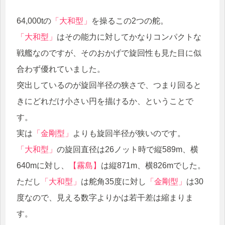
64,000tの
「大和型」
を操るこの2つの舵。
「大和型」
はその能力に対してかなりコンパクトな
戦艦なのですが、そのおかげで旋回性も見た目に似
合わず優れていました。
突出しているのが旋回半径の狭さで、つまり回ると
きにどれだけ小さい円を描けるか、ということで
す。
実は
「金剛型」
よりも旋回半径が狭いのです。
「大和型」
の旋回直径は26ノット時で縦589m、横
640mに対し、
【霧島】
は縦871m、横826mでした。
ただし
「大和型」
は舵角35度に対し
「金剛型」
は30
度なので、見える数字よりかは若干差は縮まりま
す。