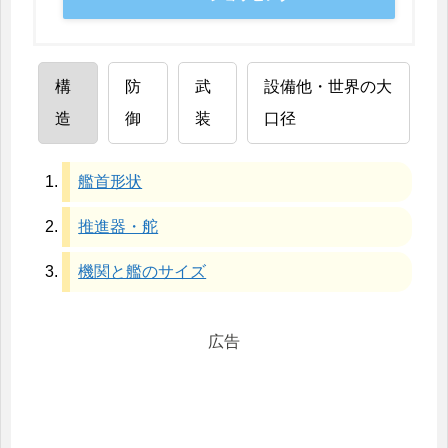
構
防
武
設備他・世界の大
造
御
装
口径
艦首形状
推進器・舵
機関と艦のサイズ
広告