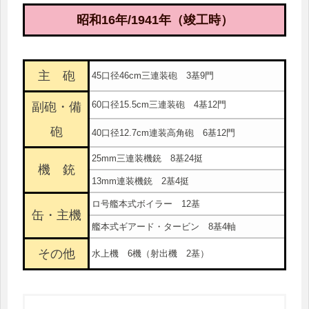
昭和16年/1941年（竣工時）
主 砲
45口径46cm三連装砲 3基9門
60口径15.5cm三連装砲 4基12門
副砲・備
砲
40口径12.7cm連装高角砲 6基12門
25mm三連装機銃 8基24挺
機 銃
13mm連装機銃 2基4挺
ロ号艦本式ボイラー 12基
缶・主機
艦本式ギアード・タービン 8基4軸
その他
水上機 6機（射出機 2基）