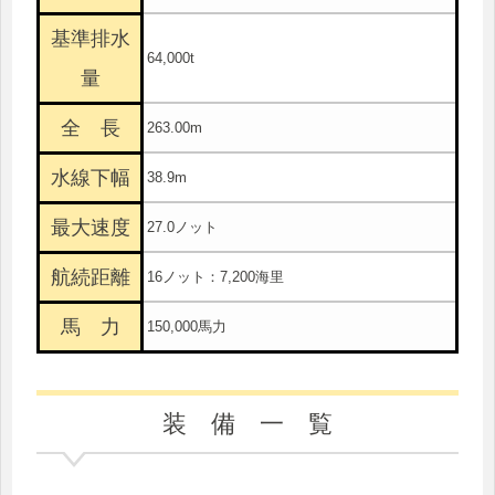
基準排水
64,000t
量
全 長
263.00m
水線下幅
38.9m
最大速度
27.0ノット
航続距離
16ノット：7,200海里
馬 力
150,000馬力
装 備 一 覧