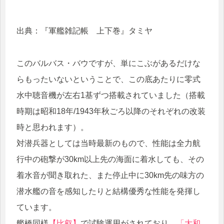
出典：『軍艦雑記帳 上下巻』タミヤ
このバルバス・バウですが、単にこぶがあるだけな
らもったいないということで、この底あたりに零式
水中聴音機が左右1基ずつ搭載されていました（搭載
時期は昭和18年/1943年秋ごろ以降のそれぞれの改装
時と思われます）。
対潜兵器としては当時最新のもので、性能は全力航
行中の砲撃が30km以上先の海面に着水しても、その
着水音が聞き取れた、また停止中に30km先の味方の
潜水艦の音を感知したりと結構優秀な性能を発揮し
ています。
艦橋同様
【比叡】
で試験運用がされており、
「大和