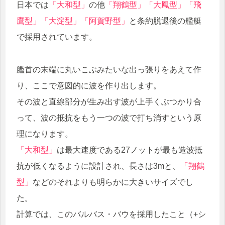
日本では
「大和型」
の他
「翔鶴型」「大鳳型」「飛
鷹型」「大淀型」「阿賀野型」
と条約脱退後の艦艇
で採用されています。
艦首の末端に丸いこぶみたいな出っ張りをあえて作
り、ここで意図的に波を作り出します。
その波と直線部分が生み出す波が上手くぶつかり合
って、波の抵抗をもう一つの波で打ち消すという原
理になります。
「大和型」
は最大速度である27ノットが最も造波抵
抗が低くなるように設計され、長さは3mと、
「翔鶴
型」
などのそれよりも明らかに大きいサイズでし
た。
計算では、このバルバス・バウを採用したこと（+シ