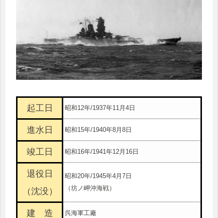
起工日
昭和12年/1937年11月4日
進水日
昭和15年/1940年8月8日
竣工日
昭和16年/1941年12月16日
退役日
昭和20年/1945年4月7日
（坊ノ岬沖海戦）
（沈没）
建 造
呉海軍工廠