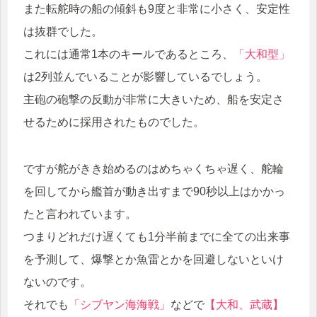
また転舵時の船の傾斜も9度と非常に小さく、安定性
は抜群でした。
これには通常1本のキールであるところ、
「大和型」
は2列並んでいることが影響しているでしょう。
主砲の砲撃の反動が非常に大きいため、船を安定さ
せるために採用されたものでした。
ですが舵がきき始めるのはめちゃくちゃ遅く、舵輪
を回してから艦首が動き出すまで90秒以上はかかっ
たと言われています。
つまりどれだけ遅くても1分半前までに全ての出来事
を予測して、爆撃とか魚雷とかを回避しないといけ
ないのです。
それでも
「シブヤン海海戦」
などで
【大和、武蔵】