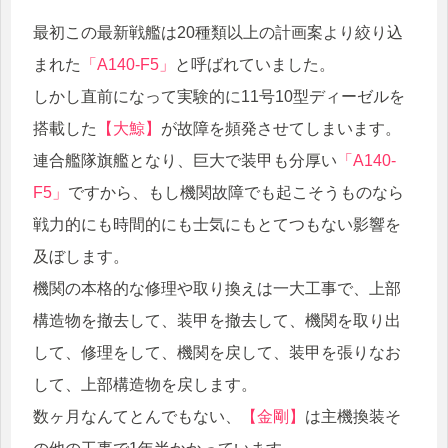
最初この最新戦艦は20種類以上の計画案より絞り込
まれた
「A140-F5」
と呼ばれていました。
しかし直前になって実験的に11号10型ディーゼルを
搭載した
【大鯨】
が故障を頻発させてしまいます。
連合艦隊旗艦となり、巨大で装甲も分厚い
「A140-
F5」
ですから、もし機関故障でも起こそうものなら
戦力的にも時間的にも士気にもとてつもない影響を
及ぼします。
機関の本格的な修理や取り換えは一大工事で、上部
構造物を撤去して、装甲を撤去して、機関を取り出
して、修理をして、機関を戻して、装甲を張りなお
して、上部構造物を戻します。
数ヶ月なんてとんでもない、
【金剛】
は主機換装そ