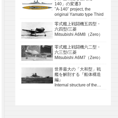
140」の変遷3
"A-140" project, the
original Yamato type Third
零式艦上戦闘機五四型・
六四型/三菱
Mitsubishi A6M8（Zero）
零式艦上戦闘機六二型・
六三型/三菱
Mitsubishi A6M7（Zero）
世界最大の「大和型」戦
艦を解剖する『船体構造
編』
Internal structure of the
Yamato class『structure』