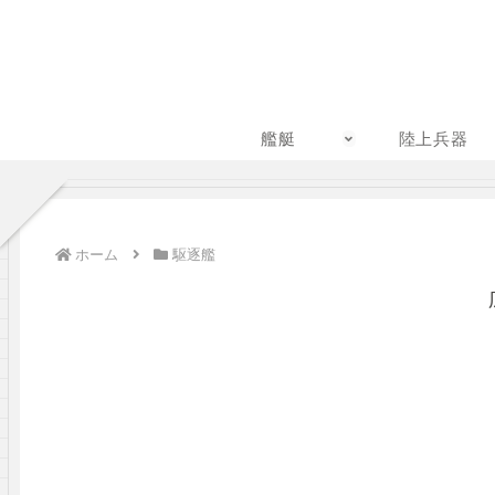
艦艇
陸上兵器
ホーム
駆逐艦