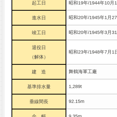
起工日
昭和19年/1944年10月
昭和20年/1945年1月2
進水日
昭和20年/1945年3月3
竣工日
退役日
昭和23年/1948年7月1
（解体）
舞鶴海軍工廠
建 造
1,289t
基準排水量
92.15m
垂線間長
9.35m
全 幅