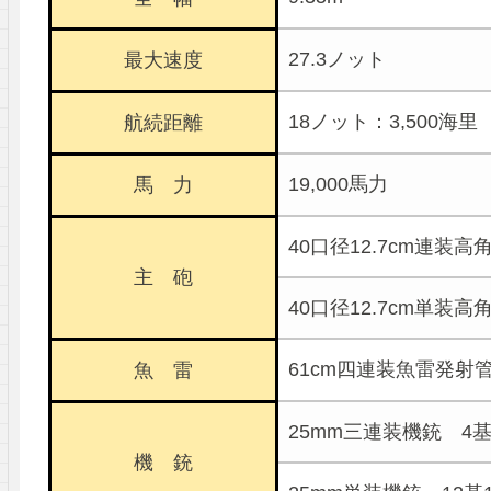
27.3ノット
最大速度
18ノット：3,500海里
航続距離
19,000馬力
馬 力
40口径12.7cm連装高
主 砲
40口径12.7cm単装高
61cm四連装魚雷発射管
魚 雷
25mm三連装機銃 4基
機 銃