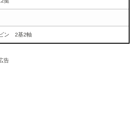
12挺
ビン 2基2軸
広告