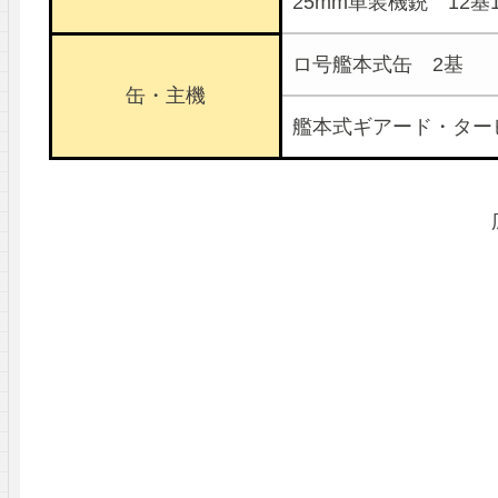
25mm単装機銃 12基
ロ号艦本式缶 2基
缶・主機
艦本式ギアード・ター