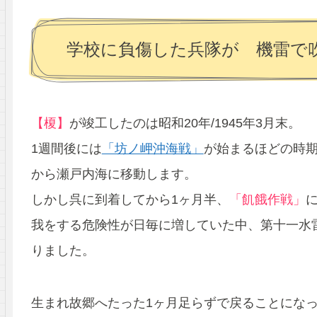
学校に負傷した兵隊が 機雷で
【榎】
が竣工したのは昭和20年/1945年3月末。
1週間後には
「坊ノ岬沖海戦」
が始まるほどの時
から瀬戸内海に移動します。
しかし呉に到着してから1ヶ月半、
「飢餓作戦」
我をする危険性が日毎に増していた中、第十一水
りました。
生まれ故郷へたった1ヶ月足らずで戻ることにな