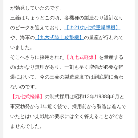
が勃発していたのです。
三菱はちょうどこの頃、各機種の製造なり設計なり
のピークを迎えており、
【キ21/九七式重爆撃機】
や、海軍の
【九六式陸上攻撃機】
の量産が行われて
いました。
そこへさらに採用された
【九七式軽爆】
を量産する
のはかなり無理があり、一刻も早く増強が必要な軽
爆において、今の三菱の製造速度では到底間に合わ
ないのです。
【九七式軽爆】
の制式採用は昭和13年/1938年6月と
事変勃発から1年近く後で、採用前から製造は進んで
いたとはいえ戦地の要求には全く答えることができ
ませんでした。