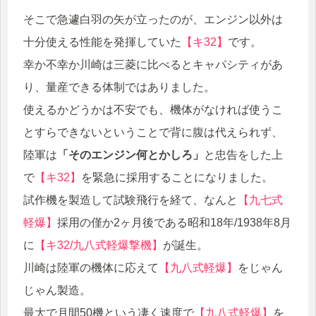
そこで急遽白羽の矢が立ったのが、エンジン以外は
十分使える性能を発揮していた
【キ32】
です。
幸か不幸か川崎は三菱に比べるとキャパシティがあ
り、量産できる体制ではありました。
使えるかどうかは不安でも、機体がなければ使うこ
とすらできないということで背に腹は代えられず、
陸軍は
「そのエンジン何とかしろ」
と忠告をした上
で
【キ32】
を緊急に採用することになりました。
試作機を製造して試験飛行を経て、なんと
【九七式
軽爆】
採用の僅か2ヶ月後である昭和18年/1938年8月
に
【キ32/九八式軽爆撃機】
が誕生。
川崎は陸軍の機体に応えて
【九八式軽爆】
をじゃん
じゃん製造。
最大で月間50機という凄く速度で
【九八式軽爆】
を