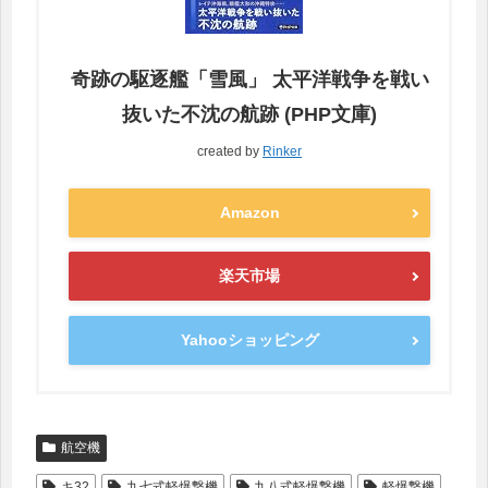
奇跡の駆逐艦「雪風」 太平洋戦争を戦い
抜いた不沈の航跡 (PHP文庫)
created by
Rinker
Amazon
楽天市場
Yahooショッピング
航空機
キ32
九七式軽爆撃機
九八式軽爆撃機
軽爆撃機