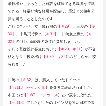
飛行機やちょっとした施設を破壊できる爆弾を搭載
できる、軽量軽快な軽爆を配備し、重爆との役割分
担を図ることとしたのです。
これに合わせ、立川飛行機の
【キ29】
、三菱の
【キ
30】
、中島飛行機の
【キ31】
、川崎航空機の
【キ
32】
の4社が新軽爆の製造に参加しました。
そして基礎設計審査において
【キ29、キ31】
が不合
格となり、後継機は
【キ30、キ32】
のどちらかに絞
られました。
川崎の
【キ32】
は、購入していたドイツの
【He118 ハインケル】
を参考に設計されました。
本国では
【Ju87 ユンカース】
との競争に敗れた
【He118】
でしたが、そのリベンジを遠い日本で果