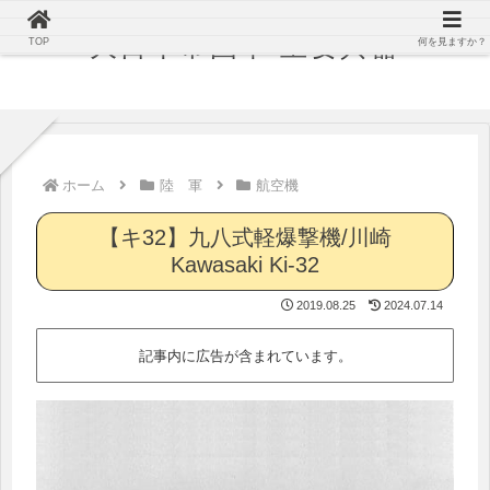
大日本帝国軍 主要兵器
TOP
何を見ますか？
ホーム
陸 軍
航空機
【キ32】九八式軽爆撃機/川崎
Kawasaki Ki-32
2019.08.25
2024.07.14
記事内に広告が含まれています。