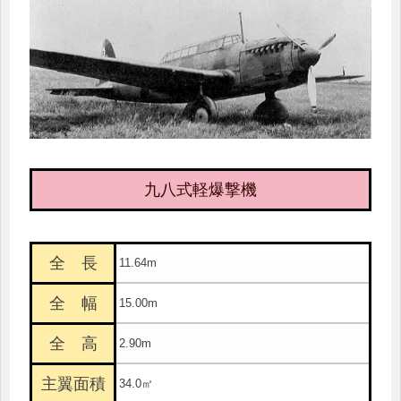
九八式軽爆撃機
全 長
11.64m
全 幅
15.00m
全 高
2.90m
主翼面積
34.0㎡