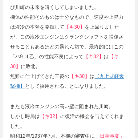
び川崎の未来を暗くしてしまいました。
機体の性能そのものは十分なもので、速度や上昇力
は液冷の本領を発揮して
【キ30】
を上回りました
が、この液冷エンジンはクランクシャフトを損傷さ
せることもあるほどの暴れん坊で、最終的にはこの
「ハ9-Ⅱ乙」の性能不良によって
【キ32】
は
【キ
30】
に敗北。
無難に仕上げてきた三菱の
【キ30】
は
【九七式軽爆
撃機】
として採用されることになりました。
またも液冷エンジンの高い壁に阻まれた川崎。
しかし時局は
【キ32】
に復活の機会を与えてくれま
した。
昭和12年/1937年7月、本機の審査中に
「日華事変」