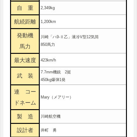
自 重
2,349kg
航続距離
1,200km
発動機
川崎「ハ9-Ⅱ乙」液冷V型12気筒
850馬力
馬力
最大速度
423km/h
7.7mm機銃 2挺
武 装
450kg爆弾1発
連 コー
Mary（メアリー）
ドネーム
製 造
川崎航空機
設計者
井町 勇