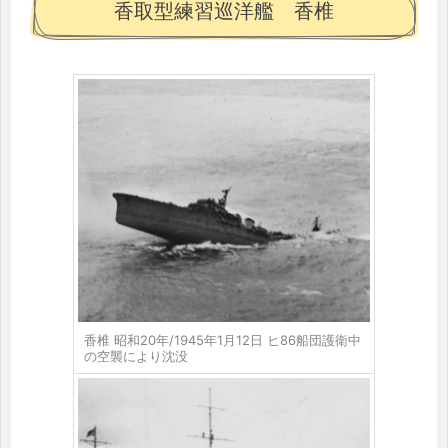
香取型練習巡洋艦 香椎
香椎 昭和20年/1945年1月12日 ヒ86船団護衛中
の空襲により沈没