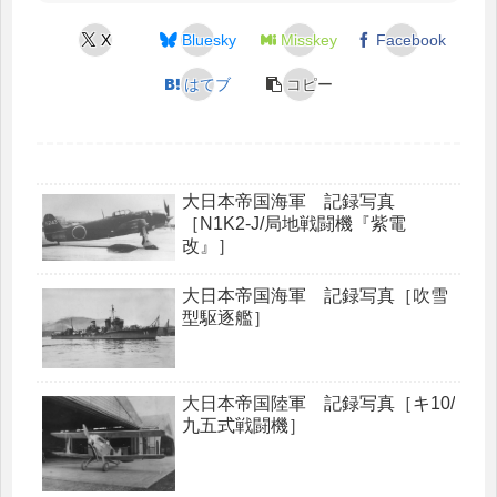
X
Bluesky
Misskey
Facebook
はてブ
コピー
大日本帝国海軍 記録写真
［N1K2-J/局地戦闘機『紫電
改』］
大日本帝国海軍 記録写真［吹雪
型駆逐艦］
大日本帝国陸軍 記録写真［キ10/
九五式戦闘機］