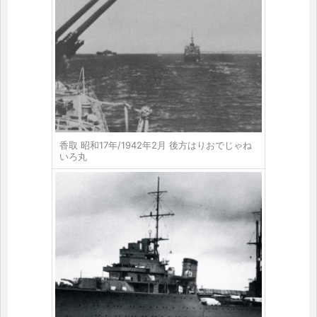
香取 昭和17年/1942年2月 後方はりおでじゃね
いろ丸