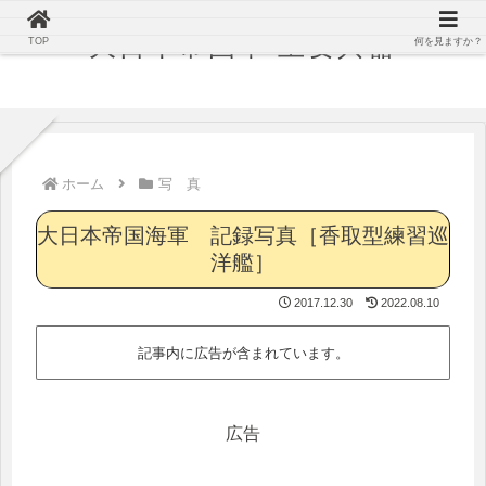
大日本帝国軍 主要兵器
TOP
何を見ますか？
ホーム
写 真
大日本帝国海軍 記録写真［香取型練習巡
洋艦］
2017.12.30
2022.08.10
記事内に広告が含まれています。
広告