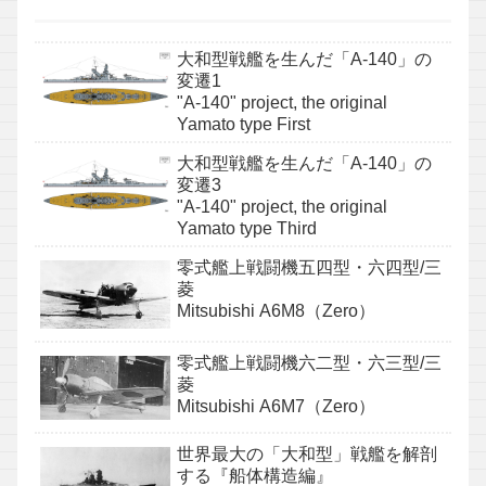
大和型戦艦を生んだ「A-140」の
変遷1
"A-140" project, the original
Yamato type First
大和型戦艦を生んだ「A-140」の
変遷3
"A-140" project, the original
Yamato type Third
零式艦上戦闘機五四型・六四型/三
菱
Mitsubishi A6M8（Zero）
零式艦上戦闘機六二型・六三型/三
菱
Mitsubishi A6M7（Zero）
世界最大の「大和型」戦艦を解剖
する『船体構造編』