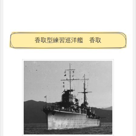
香取型練習巡洋艦 香取