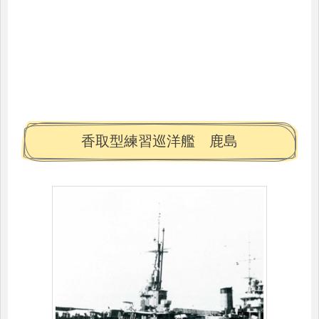
香取型練習巡洋艦 鹿島