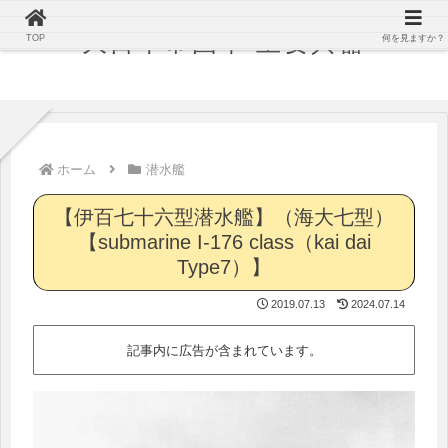
大日本帝国軍 主要兵器
TOP
何を見ますか？
ホーム
潜水艦
【伊百七十六型潜水艦】（海大七型）
【submarine I-176 class（kai dai
Type7）】
2019.07.13
2024.07.14
記事内に広告が含まれています。