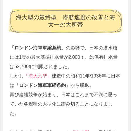
海大型の最終型 潜航速度の改善と海
大一の大所帯
「ロンドン海軍軍縮条約」
の影響で、日本の潜水艦
には1隻の最大基準排水量が2,000ｔ、総保有排水量
は52,700tに制限されました。
しかし
「海大六型」
建造中の昭和11年/1936年に日本
は
「ロンドン海軍軍縮条約」
から脱退。
再び建艦競争が始まり、日本はこれまで不満に思っ
ていた各艦種の大型化に踏み切ることになりまし
た。