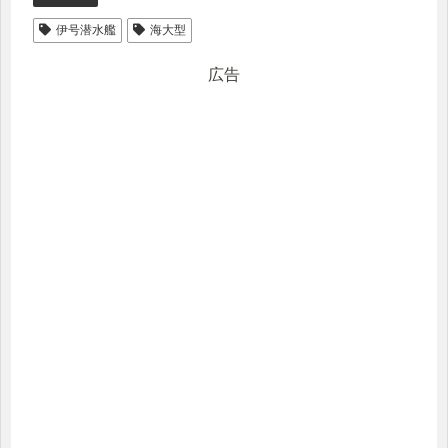
伊号潜水艦
海大型
広告