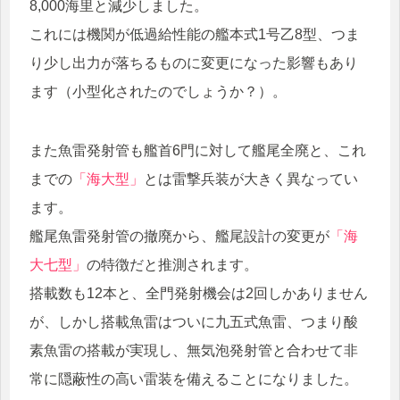
8,000海里と減少しました。
これには機関が低過給性能の艦本式1号乙8型、つま
り少し出力が落ちるものに変更になった影響もあり
ます（小型化されたのでしょうか？）。
また魚雷発射管も艦首6門に対して艦尾全廃と、これ
までの
「海大型」
とは雷撃兵装が大きく異なってい
ます。
艦尾魚雷発射管の撤廃から、艦尾設計の変更が
「海
大七型」
の特徴だと推測されます。
搭載数も12本と、全門発射機会は2回しかありません
が、しかし搭載魚雷はついに九五式魚雷、つまり酸
素魚雷の搭載が実現し、無気泡発射管と合わせて非
常に隠蔽性の高い雷装を備えることになりました。