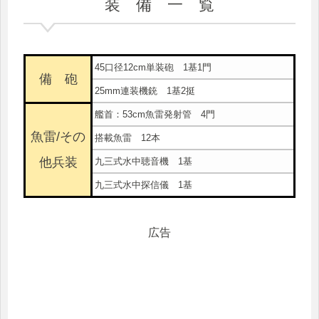
装 備 一 覧
45口径12cm単装砲 1基1門
備 砲
25mm連装機銃 1基2挺
艦首：53cm魚雷発射管 4門
魚雷/その
搭載魚雷 12本
他兵装
九三式水中聴音機 1基
九三式水中探信儀 1基
広告