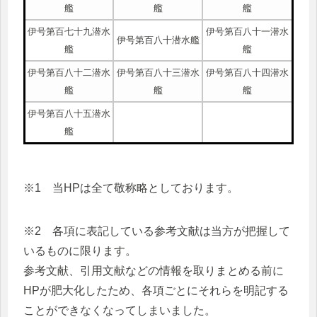
艦
艦
艦
伊号第百七十九潜水
伊号第百八十一潜水
伊号第百八十潜水艦
艦
艦
伊号第百八十二潜水
伊号第百八十三潜水
伊号第百八十四潜水
艦
艦
艦
伊号第百八十五潜水
艦
※1 当HPは全て敬称略としております。
※2 各項に表記している参考文献は当方が把握して
いるものに限ります。
参考文献、引用文献などの情報を取りまとめる前に
HPが肥大化したため、各項ごとにそれらを明記する
ことができなくなってしまいました。