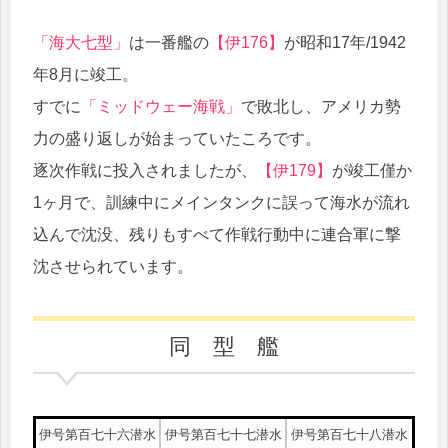
「海大七型」
は一番艦の
【伊176】
が昭和17年/1942
年8月に竣工。
すでに
「ミッドウェー海戦」
で敗北し、アメリカ勢
力の盛り返しが始まっていたころです。
逐次作戦に投入されましたが、
【伊179】
が竣工僅か
1ヶ月で、訓練中にメインタンクに誤って海水が流れ
込んで沈没、残りもすべて作戦行動中に連合軍に撃
沈させられています。
同 型 艦
伊号第百七十六潜水
伊号第百七十七潜水
伊号第百七十八潜水