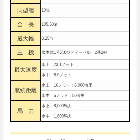
同型艦
10隻
全 長
105.50m
最大幅
8.25m
主 機
艦本式1号乙8型ディーゼル 2基2軸
水上 23.1ノット
最大速度
水中 8.0ノット
水上 16ノット：8,000海里
航続距離
水中 5ノット：50海里
水上 8,000馬力
馬 力
水中 1,800馬力