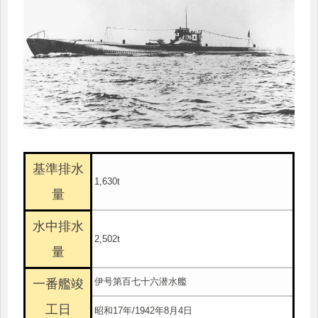
基準排水
1,630t
量
水中排水
2,502t
量
伊号第百七十六潜水艦
一番艦竣
工日
昭和17年/1942年8月4日