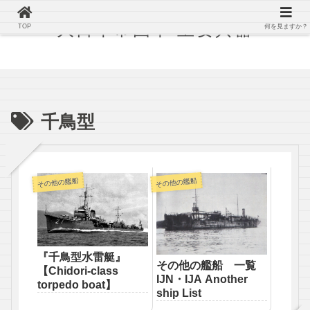
大日本帝国軍 主要兵器
TOP
何を見ますか？
千鳥型
その他の艦船
その他の艦船
『千鳥型水雷艇』
その他の艦船 一覧
【Chidori-class
IJN・IJA Another
torpedo boat】
ship List