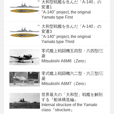
大和型戦艦を生んだ「A-140」の
変遷1
"A-140" project, the original
Yamato type First
大和型戦艦を生んだ「A-140」の
変遷3
"A-140" project, the original
Yamato type Third
零式艦上戦闘機五四型・六四型/三
菱
Mitsubishi A6M8（Zero）
零式艦上戦闘機六二型・六三型/三
菱
Mitsubishi A6M7（Zero）
世界最大の「大和型」戦艦を解剖
する『船体構造編』
Internal structure of the Yamato
class『structure』