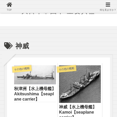
大日本帝国軍 主要兵器
TOP
何を見ますか？
神威
その他の艦船
その他の艦船
秋津洲【水上機母艦】
Akitsushima【seapl
ane carrier】
神威【水上機母艦】
Kamoi【seaplane