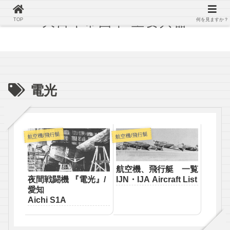
大日本帝国軍 主要兵器
TOP
何を見ますか？
電光
航空機/飛行艇
航空機/飛行艇
航空機、飛行艇 一覧
夜間戦闘機 『電光』/
IJN・IJA Aircraft List
愛知
Aichi S1A