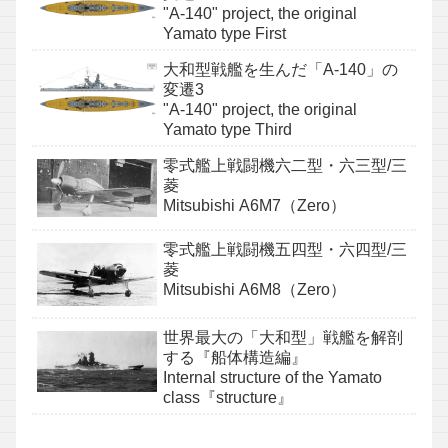
"A-140" project, the original
Yamato type First
大和型戦艦を生んだ「A-140」の
変遷3
"A-140" project, the original
Yamato type Third
零式艦上戦闘機六二型・六三型/三
菱
Mitsubishi A6M7（Zero）
零式艦上戦闘機五四型・六四型/三
菱
Mitsubishi A6M8（Zero）
世界最大の「大和型」戦艦を解剖
する『船体構造編』
Internal structure of the Yamato
class『structure』