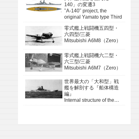
140」の変遷3
"A-140" project, the
original Yamato type Third
零式艦上戦闘機五四型・
六四型/三菱
Mitsubishi A6M8（Zero）
零式艦上戦闘機六二型・
六三型/三菱
Mitsubishi A6M7（Zero）
世界最大の「大和型」戦
艦を解剖する『船体構造
編』
Internal structure of the
Yamato class『structure』