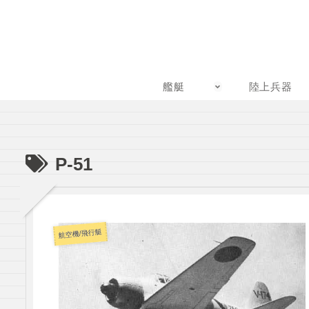
艦艇
陸上兵器
P-51
航空機/飛行艇