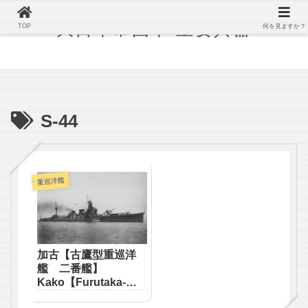
大日本帝国軍 主要兵器
TOP
何を見ますか？
S-44
重巡洋艦
加古【古鷹型重巡洋
艦 二番艦】
Kako【Furutaka-
class heavy cruiser