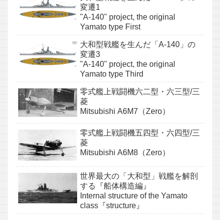
変遷1
"A-140" project, the original
Yamato type First
大和型戦艦を生んだ「A-140」の
変遷3
"A-140" project, the original
Yamato type Third
零式艦上戦闘機六二型・六三型/三
菱
Mitsubishi A6M7（Zero）
零式艦上戦闘機五四型・六四型/三
菱
Mitsubishi A6M8（Zero）
世界最大の「大和型」戦艦を解剖
する『船体構造編』
Internal structure of the Yamato
class『structure』