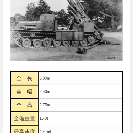
全 長
6.80m
全 幅
2.40m
全 高
2.75m
全備重量
15.0t
最高速度
40km/h