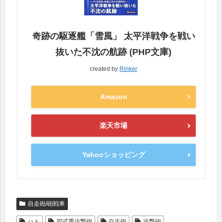
奇跡の駆逐艦「雪風」 太平洋戦争を戦い
抜いた不沈の航跡 (PHP文庫)
created by
Rinker
Amazon
楽天市場
Yahooショッピング
自走砲/砲戦車
ハト
四式重迫撃砲
自走砲
迫撃砲