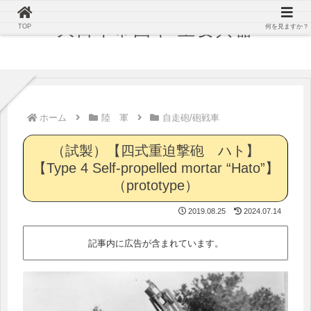
大日本帝国軍 主要兵器
TOP
何を見ますか？
ホーム
陸 軍
自走砲/砲戦車
（試製）【四式重迫撃砲 ハト】
【Type 4 Self-propelled mortar “Hato”】
（prototype）
2019.08.25
2024.07.14
記事内に広告が含まれています。