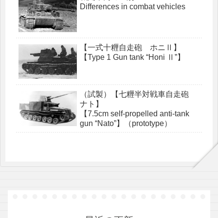
Differences in combat vehicles
【一式十糎自走砲 ホニⅡ】
【Type 1 Gun tank “Honi Ⅱ”】
（試製）【七糎半対戦車自走砲
ナト】
【7.5cm self-propelled anti-tank
gun “Nato”】（prototype）