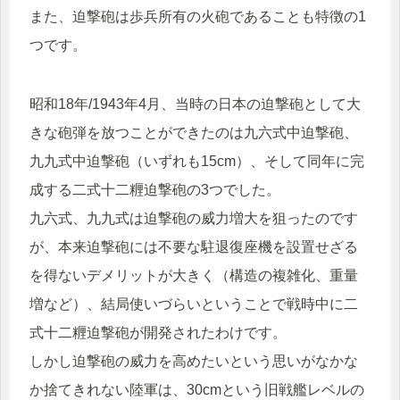
また、迫撃砲は歩兵所有の火砲であることも特徴の1
つです。
昭和18年/1943年4月、当時の日本の迫撃砲として大
きな砲弾を放つことができたのは九六式中迫撃砲、
九九式中迫撃砲（いずれも15cm）、そして同年に完
成する二式十二糎迫撃砲の3つでした。
九六式、九九式は迫撃砲の威力増大を狙ったのです
が、本来迫撃砲には不要な駐退復座機を設置せざる
を得ないデメリットが大きく（構造の複雑化、重量
増など）、結局使いづらいということで戦時中に二
式十二糎迫撃砲が開発されたわけです。
しかし迫撃砲の威力を高めたいという思いがなかな
か捨てきれない陸軍は、30cmという旧戦艦レベルの