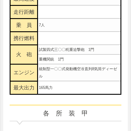
走行距離
乗 員
7人
携行燃料
試製四式三〇〇粍重迫撃砲 1門
火 砲
重機関銃 1門
統制型一〇〇式発動機空冷直列8気筒ディーゼ
エンジン
ル
最大出力
165馬力
各 所 装 甲