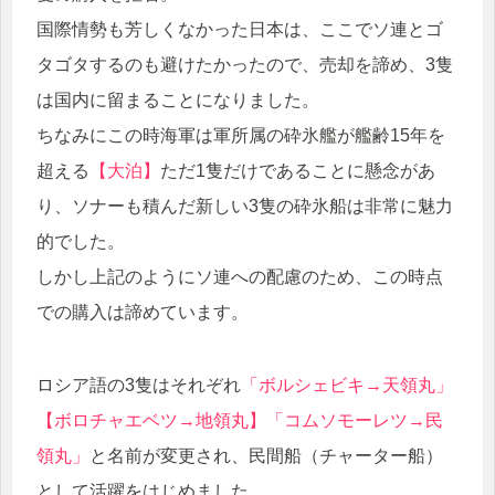
国際情勢も芳しくなかった日本は、ここでソ連とゴ
タゴタするのも避けたかったので、売却を諦め、3隻
は国内に留まることになりました。
ちなみにこの時海軍は軍所属の砕氷艦が艦齢15年を
超える
【大泊】
ただ1隻だけであることに懸念があ
り、ソナーも積んだ新しい3隻の砕氷船は非常に魅力
的でした。
しかし上記のようにソ連への配慮のため、この時点
での購入は諦めています。
ロシア語の3隻はそれぞれ
「ボルシェビキ→天領丸」
【ボロチャエベツ→地領丸】「コムソモーレツ→民
領丸」
と名前が変更され、民間船（チャーター船）
として活躍をはじめました。