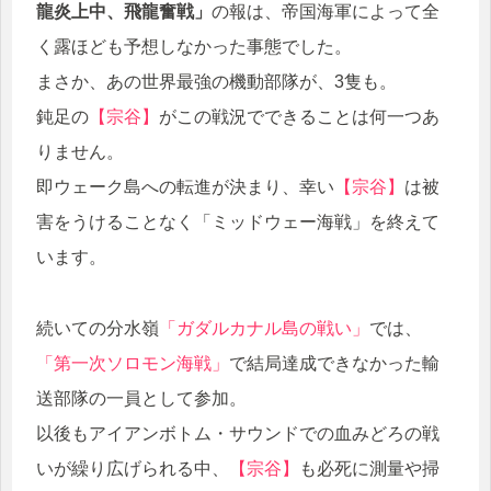
龍炎上中、飛龍奮戦」
の報は、帝国海軍によって全
く露ほども予想しなかった事態でした。
まさか、あの世界最強の機動部隊が、3隻も。
鈍足の
【宗谷】
がこの戦況でできることは何一つあ
りません。
即ウェーク島への転進が決まり、幸い
【宗谷】
は被
害をうけることなく「ミッドウェー海戦」を終えて
います。
続いての分水嶺
「ガダルカナル島の戦い」
では、
「第一次ソロモン海戦」
で結局達成できなかった輸
送部隊の一員として参加。
以後もアイアンボトム・サウンドでの血みどろの戦
いが繰り広げられる中、
【宗谷】
も必死に測量や掃