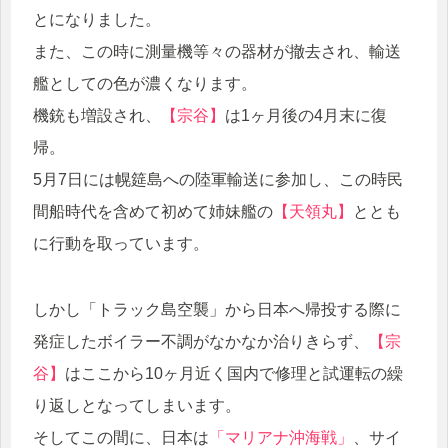
とになりました。
また、この時に測量機等々の器材が撤去され、輸送
艦としての色が濃くなります。
機銃も増設され、
【宗谷】
は1ヶ月後の4月末に復
帰。
5月7日には幌筵島への陸軍輸送に参加し、この時民
間船時代を含めて初めて姉妹艦の
【天領丸】
ととも
に行動を取っています。
しかし「トラック島空襲」から日本へ帰投する際に
発症したボイラー不調がなかなか治りきらず、
【宗
谷】
はここから10ヶ月近く国内で修理と試運転の繰
り返しとなってしまいます。
そしてこの間に、日本は
「マリアナ沖海戦」
、サイ