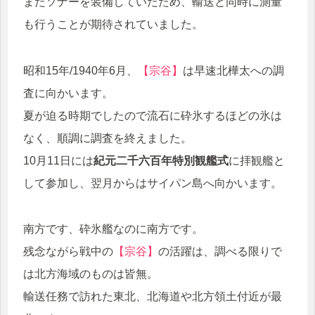
またソナーを装備していたため、輸送と同時に測量
も行うことが期待されていました。
昭和15年/1940年6月、
【宗谷】
は早速北樺太への調
査に向かいます。
夏が迫る時期でしたので流石に砕氷するほどの氷は
なく、順調に調査を終えました。
10月11日には
紀元二千六百年特別観艦式
に拝観艦と
して参加し、翌月からはサイパン島へ向かいます。
南方です、砕氷艦なのに南方です。
残念ながら戦中の
【宗谷】
の活躍は、調べる限りで
は北方海域のものは皆無。
輸送任務で訪れた東北、北海道や北方領土付近が最