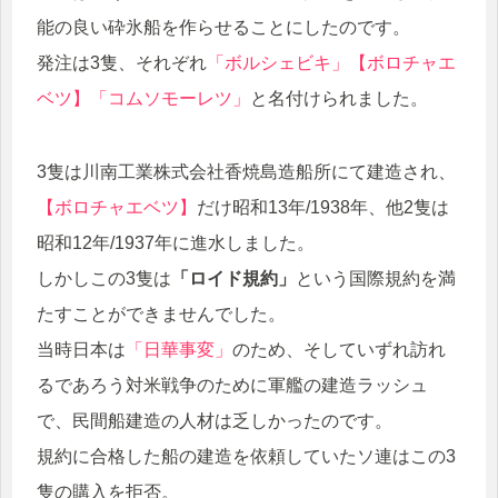
能の良い砕氷船を作らせることにしたのです。
発注は3隻、それぞれ
「ボルシェビキ」【ボロチャエ
ベツ】「コムソモーレツ」
と名付けられました。
3隻は川南工業株式会社香焼島造船所にて建造され、
【ボロチャエベツ】
だけ昭和13年/1938年、他2隻は
昭和12年/1937年に進水しました。
しかしこの3隻は
「ロイド規約」
という国際規約を満
たすことができませんでした。
当時日本は
「日華事変」
のため、そしていずれ訪れ
るであろう対米戦争のために軍艦の建造ラッシュ
で、民間船建造の人材は乏しかったのです。
規約に合格した船の建造を依頼していたソ連はこの3
隻の購入を拒否。