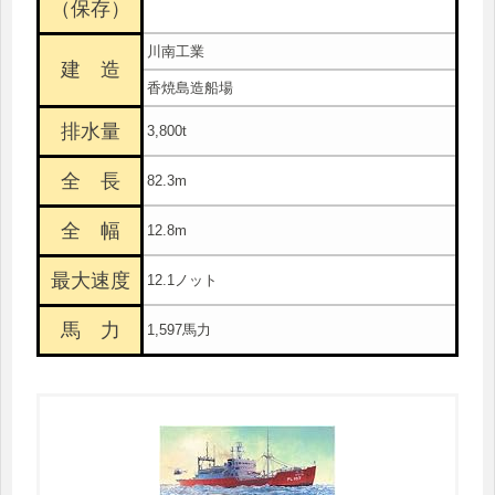
（保存）
川南工業
建 造
香焼島造船場
排水量
3,800t
全 長
82.3m
全 幅
12.8m
最大速度
12.1ノット
馬 力
1,597馬力