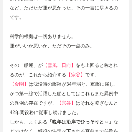
など、ただただ運が悪かった、その一言に尽きるの
です。
科学的根拠は一切ありません。
運がいいか悪いか、ただその一点のみ。
その「船運」が
【雪風、日向】
をも上回ると称され
るのが、これから紹介する
【宗谷】
です。
【金剛】
は沈没時の艦齢が34年弱と、軍艦に属し、
かつ第一線で活躍した船としてはこれもまた異例中
の異例の存在ですが、
【宗谷】
はそれを凌ぎなんと
42年間役務に従事し続けました。
しかも、よくある
「晩年は沿岸でひっそりと～」
な
どではなく、解役の決定が下される直前まで任務を