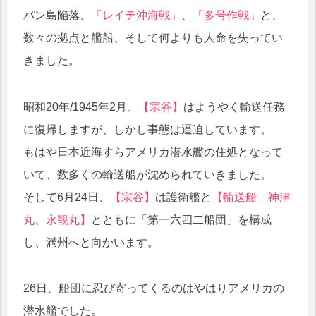
パン島陥落、
「レイテ沖海戦」
、
「多号作戦」
と、
数々の拠点と艦船、そして何よりも人命を失ってい
きました。
昭和20年/1945年2月、
【宗谷】
はようやく輸送任務
に復帰しますが、しかし事態は逼迫しています。
もはや日本近海すらアメリカ潜水艦の住処となって
いて、数多くの輸送船が沈められていきました。
そして6月24日、
【宗谷】
は護衛艦と
【輸送船 神津
丸、永観丸】
とともに「第一六四二船団」を構成
し、満州へと向かいます。
26日、船団に忍び寄ってくるのはやはりアメリカの
潜水艦でした。