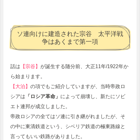
ソ連向けに建造された宗谷 太平洋戦
争はあくまで第一項
話は
【宗谷】
が誕生する随分前、大正11年/1922年か
ら始まります。
【大泊】
の項でもご紹介していますが、当時帝政ロ
シアは
「ロシア革命」
によって崩壊し、新たにソビ
エト連邦が成立しました。
帝政ロシアの全てはソ連に引き継がれましたが、そ
の中に東清鉄道という、シベリア鉄道の極東路線と
言ってもいい鉄路がありました。