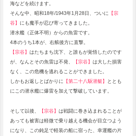
海などを続けます。
そんな中、昭和18年/1943年1月28日、ついに
【宗
谷】
にも魔手が忍び寄ってきました。
潜水艦（正体不明）からの魚雷です。
4本のうち1本が、右舷後方に直撃。
【宗谷】
はたちまち沈下、と誰もが覚悟したのです
が、なんとその魚雷は不発、
【宗谷】
は大した損害
なく、この危機を逃れることができました。
しかもお返しとばかりに
【第二十八駆潜艇】
ととも
にこの潜水艦に爆雷を加えて撃破しています。
そして以後、
【宗谷】
は戦闘に巻き込まれることが
あっても被害は軽微で乗り越える機会が目立つよう
になり、この鈍足で軽装の船に宿った、幸運艦の片