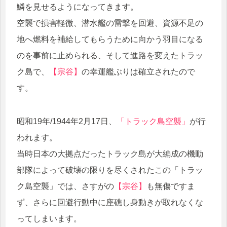
鱗を見せるようになってきます。
空襲で損害軽微、潜水艦の雷撃を回避、資源不足の
地へ燃料を補給してもらうために向かう羽目になる
のを事前に止められる、そして進路を変えたトラッ
ク島で、
【宗谷】
の幸運艦ぶりは確立されたので
す。
昭和19年/1944年2月17日、
「トラック島空襲」
が行
われます。
当時日本の大拠点だったトラック島が大編成の機動
部隊によって破壊の限りを尽くされたこの「トラッ
ク島空襲」では、さすがの
【宗谷】
も無傷ですま
ず、さらに回避行動中に座礁し身動きが取れなくな
ってしまいます。