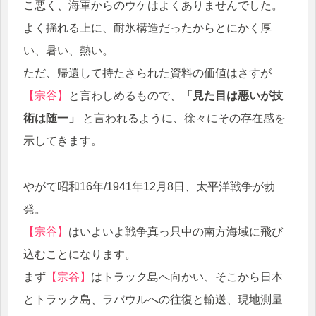
こ悪く、海軍からのウケはよくありませんでした。
よく揺れる上に、耐氷構造だったからとにかく厚
い、暑い、熱い。
ただ、帰還して持たさられた資料の価値はさすが
【宗谷】
と言わしめるもので、
「見た目は悪いが技
術は随一」
と言われるように、徐々にその存在感を
示してきます。
やがて昭和16年/1941年12月8日、太平洋戦争が勃
発。
【宗谷】
はいよいよ戦争真っ只中の南方海域に飛び
込むことになります。
まず
【宗谷】
はトラック島へ向かい、そこから日本
とトラック島、ラバウルへの往復と輸送、現地測量