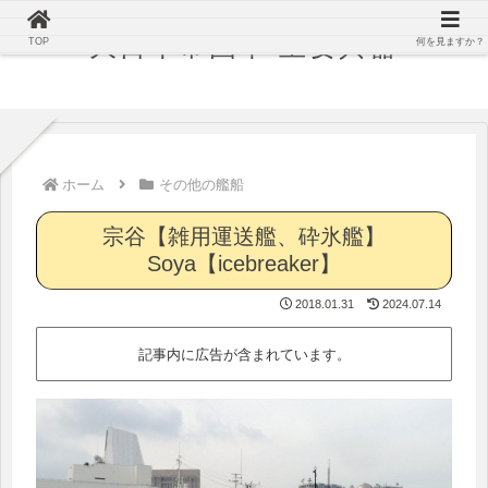
大日本帝国軍 主要兵器
TOP
何を見ますか？
ホーム
その他の艦船
宗谷【雑用運送艦、砕氷艦】
Soya【icebreaker】
2018.01.31
2024.07.14
記事内に広告が含まれています。