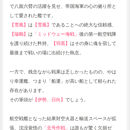
で八面六臂の活躍を見せ、帝国海軍の心の拠り所と
して愛された艦です。
【雪風】
は
【雪風】
であることへの絶大な信頼感、
【瑞鶴】
は
「ミッドウェー海戦」
後の第一航空戦隊
を護り続けた矜持、
【羽黒】
はその身に魂を宿して
最後まで戦いの場に出続けた執念。
一方で、残念ながら戦果は乏しかったものの、やは
り幸運艦、つまり「船運」が高い船として頼られた
存在があります。
その筆頭が
【伊勢、日向】
でしょう。
航空戦艦となった結果対空火器と輸送スペースが拡
張、沈没覚悟の
「北号作戦」
は誰もが驚く欠損ゼ