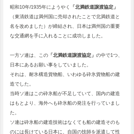
昭和10年/1935年にようやく
「北満鉄道譲渡協定」
（東清鉄道は満州国に売却されたことで北満鉄道と
名を改めました）が締結され、日本は満州国の重要
な交通網を手に入れることに成功しました。
一方ソ連は、この
「北満鉄道譲渡協定」
の中で1つ、
日本にあるお願い事をしていました。
それは、耐氷構造貨物船、いわゆる砕氷貨物船の建
造でした。
当時ソ連はこの砕氷船が不足していて、国内の建造
はもとより、海外へも砕氷船の発注を行っていまし
た。
ソ連は砕氷船の建造技術はなくても船の建造そのも
のには長けている日本に、自国の技師を派遣して性