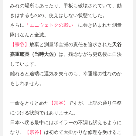
みれの場所もあったり、甲板も破壊されていて、動
きはするものの、使えはしない状態でした。
さらに
「エニウェトクの戦い」
に巻き込まれた測量
隊はなんと全滅。
【宗谷】
放棄と測量隊全滅の責任を追求された
天谷
嘉重艦長（当時大佐）
は、残念ながら更迭後に自決
しています。
離れると途端に運気を失うのも、幸運艦の性なのか
もしれません。
一命をとりとめた
【宗谷】
ですが、上記の通り任務
につける状態ではありません。
日本へ戻る最中にはボイラーの不調も訴えるように
なり、
【宗谷】
は初めて大掛かりな修理を受けるこ