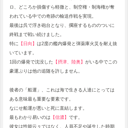
ロ、どころか損傷すら軽微と、制空権・制海権が奪
われている中での奇跡の輸送作戦を実現。
最後は呉で浮き砲台となり、擱座するもののついに
終戦まで戦い続けました。
特に
【日向】
は2度の艦内爆発と弾薬庫火災を耐え抜
いています。
1回の爆発で沈没した
【摂津、陸奥】
がいる中でこの
豪運ぶりは他の追随を許しません。
後者の「船運」、これは海で生きる人達にとっては
ある意味最も重要な要素です。
なにせ船運が悪いと死に直結します。
最もわかり易いのは
【信濃】
です。
彼女は性能云々ではなく、人員不足や誕生した時期