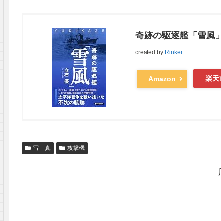
奇跡の駆逐艦「雪風」
created by
Rinker
楽天
Amazon
写 真
攻撃機