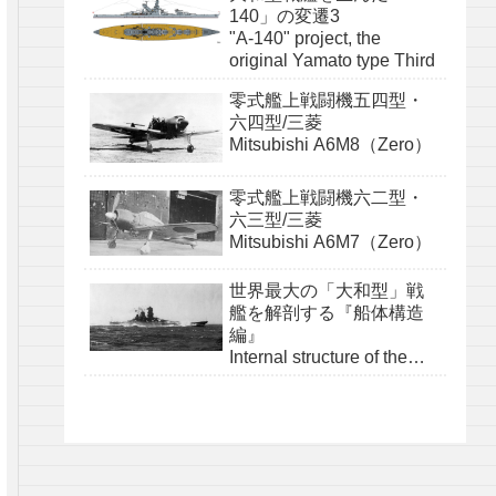
140」の変遷3
"A-140" project, the
original Yamato type Third
零式艦上戦闘機五四型・
六四型/三菱
Mitsubishi A6M8（Zero）
零式艦上戦闘機六二型・
六三型/三菱
Mitsubishi A6M7（Zero）
世界最大の「大和型」戦
艦を解剖する『船体構造
編』
Internal structure of the
Yamato class『structure』