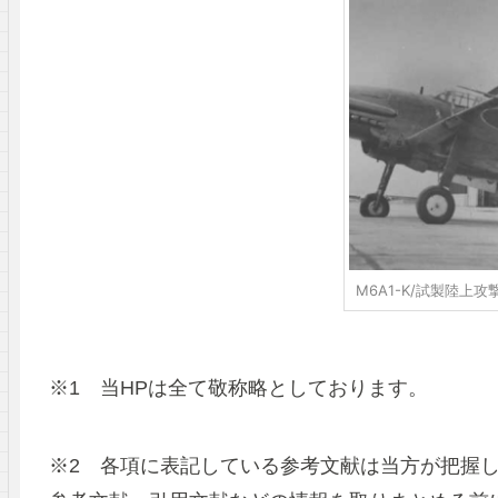
M6A1-K/試製陸上
※1 当HPは全て敬称略としております。
※2 各項に表記している参考文献は当方が把握