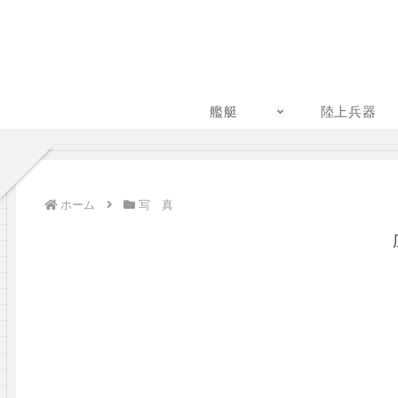
艦艇
陸上兵器
ホーム
写 真