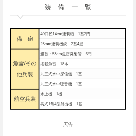
装 備 一 覧
40口径14cm連装砲 1基2門
備 砲
25mm連装機銃 2基4挺
艦首：53cm魚雷発射管 6門
魚雷/その
搭載魚雷 18本
他兵装
九三式水中探信儀 1基
九三式水中聴音機 1基
水上機 1機
航空兵装
呉式1号4型射出機 1基
広告