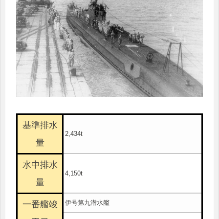
基準排水
2,434t
量
水中排水
4,150t
量
伊号第九潜水艦
一番艦竣