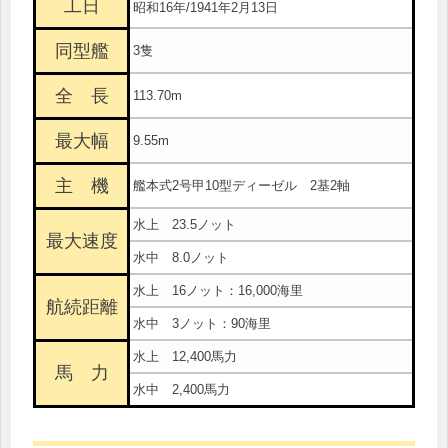
工日
昭和16年/1941年2月13日
同型艦
3隻
全 長
113.70m
最大幅
9.55m
主 機
艦本式2号甲10型ディーゼル 2基2軸
水上 23.5ノット
最大速度
水中 8.0ノット
水上 16ノット：16,000海里
航続距離
水中 3ノット：90海里
水上 12,400馬力
馬 力
水中 2,400馬力