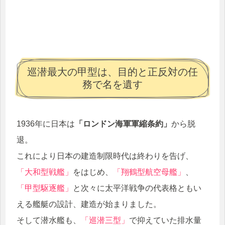
巡潜最大の甲型は、目的と正反対の任
務で名を遺す
1936年に日本は
「ロンドン海軍軍縮条約」
から脱
退。
これにより日本の建造制限時代は終わりを告げ、
「大和型戦艦」
をはじめ、
「翔鶴型航空母艦」
、
「甲型駆逐艦」
と次々に太平洋戦争の代表格ともい
える艦艇の設計、建造が始まりました。
そして潜水艦も、
「巡潜三型」
で抑えていた排水量