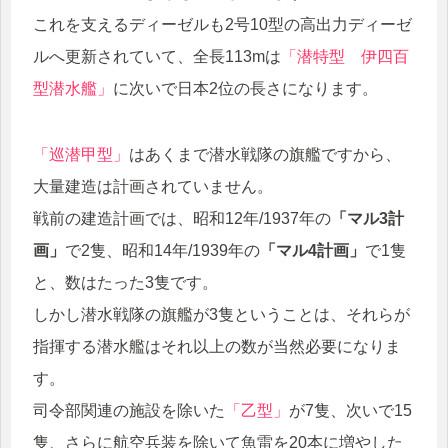
これを支えるディーゼルも2号10型の高出力ディーゼ
ルへ更新されていて、全長113mは
「潜特型 伊四百
型潜水艦」
に次いで日本2位の長さになります。
「巡潜甲型」
はあくまで潜水戦隊の旗艦ですから、
大量建造は計画されていません。
戦前の建造計画では、昭和12年/1937年の
「マル3計
画」
で2隻、昭和14年/1939年の
「マル4計画」
で1隻
と、数はたった3隻です。
しかし潜水戦隊の旗艦が3隻ということは、それらが
指揮する潜水艦はそれ以上の数が当然必要になりま
す。
司令部関連の施設を除いた
「乙型」
が7隻、次いで15
隻、さらに航空兵装を除いて魚雷を20本に増やした