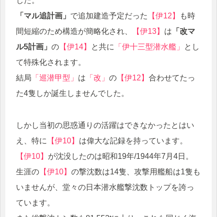
した。
「マル追計画」
で追加建造予定だった
【伊12】
も時
間短縮のため構造が簡略化され、
【伊13】
は
「改マ
ル5計画」
の
【伊14】
と共に
「伊十三型潜水艦」
とし
て特殊化されます。
結局
「巡潜甲型」
は
「改」
の
【伊12】
合わせてたっ
た4隻しか誕生しませんでした。
しかし当初の思惑通りの活躍はできなかったとはい
え、特に
【伊10】
は偉大な記録を持っています。
【伊10】
が沈没したのは昭和19年/1944年7月4日。
生涯の
【伊10】
の撃沈数は14隻、攻撃用艦船は1隻も
いませんが、堂々の日本潜水艦撃沈数トップを誇っ
ています。