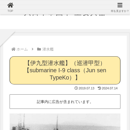
大日本帝国軍 主要兵器
TOP
何を見ますか？
ホーム
潜水艦
【伊九型潜水艦】（巡潜甲型）
【submarine I-9 class（Jun sen
TypeKo）】
2019.07.13
2024.07.14
記事内に広告が含まれています。