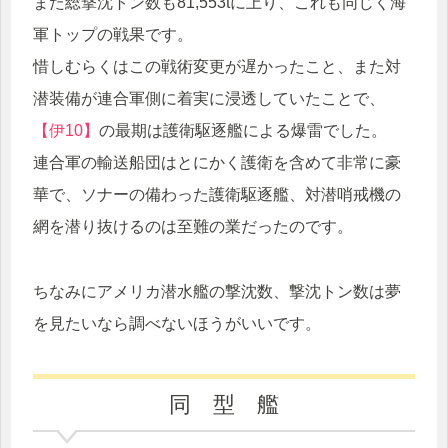
また総撃沈トン数も81,553tに上り、これも同じく海
軍トップの戦果です。
惜しむらくはこの戦術変更が遅かったこと、また対
潜装備が連合軍側に着実に浸透していたことで、
【伊10】
の最期は護衛駆逐艦による爆雷でした。
連合軍の輸送船団はとにかく護衛を含めて非常に豪
華で、ソナーの備わった護衛駆逐艦、対潜哨戒機の
網を潜り抜けるのは至難の業だったのです。
ちなみにアメリカ潜水艦の撃沈数、撃沈トン数は夢
を見たいなら調べないほうがいいです。
同 型 艦