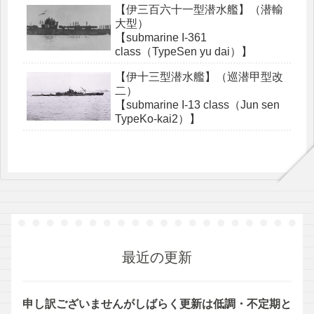
【伊三百六十一型潜水艦】（潜輸
大型）
【submarine I-361
class（TypeSen yu dai）】
【伊十三型潜水艦】（巡潜甲型改
二）
【submarine I-13 class（Jun sen
TypeKo-kai2）】
最近の更新
申し訳ございませんがしばらく更新は低調・不定期と