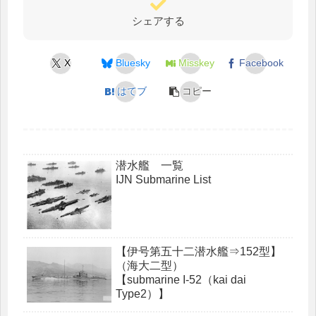
シェアする
X
Bluesky
Misskey
Facebook
はてブ
コピー
潜水艦 一覧
IJN Submarine List
【伊号第五十二潜水艦⇒152型】
（海大二型）
【submarine I-52（kai dai
Type2）】