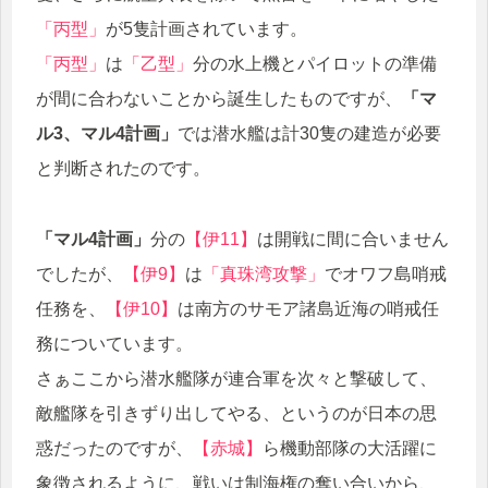
「丙型」
が5隻計画されています。
「丙型」
は
「乙型」
分の水上機とパイロットの準備
が間に合わないことから誕生したものですが、
「マ
ル3、マル4計画」
では潜水艦は計30隻の建造が必要
と判断されたのです。
「マル4計画」
分の
【伊11】
は開戦に間に合いません
でしたが、
【伊9】
は
「真珠湾攻撃」
でオワフ島哨戒
任務を、
【伊10】
は南方のサモア諸島近海の哨戒任
務についています。
さぁここから潜水艦隊が連合軍を次々と撃破して、
敵艦隊を引きずり出してやる、というのが日本の思
惑だったのですが、
【赤城】
ら機動部隊の大活躍に
象徴されるように、戦いは制海権の奪い合いから、