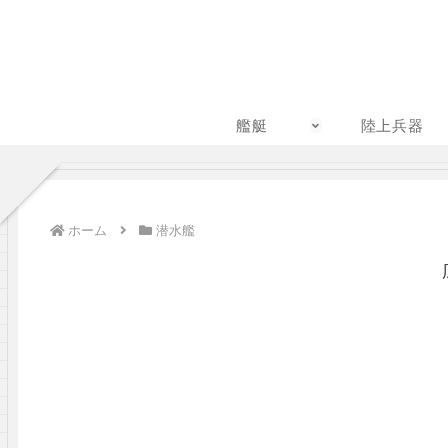
艦艇
陸上兵器
ホーム
潜水艦