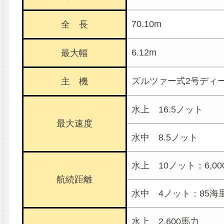
70.10m
全 長
6.12m
最大幅
ズルツァー式2号ディー
主 機
水上 16.5ノット
最大速度
水中 8.5ノット
水上 10ノット：6,00
航続距離
水中 4ノット：85海
水上 2,600馬力