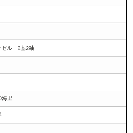
ゼル 2基2軸
0海里
里