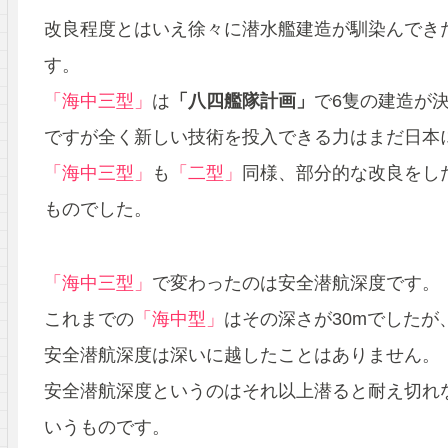
改良程度とはいえ徐々に潜水艦建造が馴染んでき
す。
「海中三型」
は
「八四艦隊計画」
で6隻の建造が
ですが全く新しい技術を投入できる力はまだ日本
「海中三型」
も
「二型」
同様、部分的な改良をし
ものでした。
「海中三型」
で変わったのは安全潜航深度です。
これまでの
「海中型」
はその深さが30mでしたが
安全潜航深度は深いに越したことはありません。
安全潜航深度というのはそれ以上潜ると耐え切れ
いうものです。