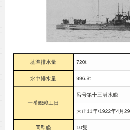
基準排水量
720t
996.8t
水中排水量
呂号第十三潜水艦
一番艦竣工日
大正11年/1922年4月2
10隻
同型艦