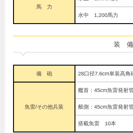
馬 力
水中 1,200馬力
装 
備 砲
28口径7.6cm単装高角
艦首：45cm魚雷発射
魚雷/その他兵装
舷側：45cm魚雷発射
搭載魚雷 10本