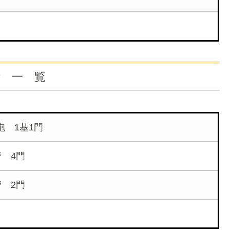
備 一 覧
砲 1基1門
管 4門
管 2門