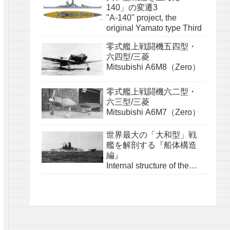
140」の変遷3
"A-140" project, the
original Yamato type Third
零式艦上戦闘機五四型・
六四型/三菱
Mitsubishi A6M8（Zero）
零式艦上戦闘機六二型・
六三型/三菱
Mitsubishi A6M7（Zero）
世界最大の「大和型」戦
艦を解剖する『船体構造
編』
Internal structure of the
Yamato class『structure』