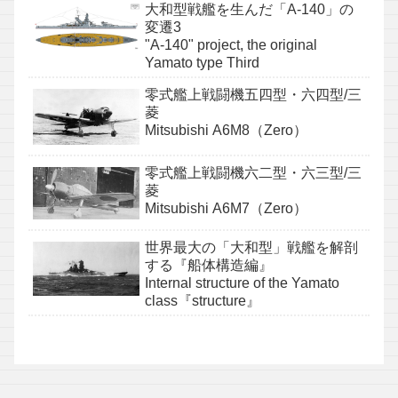
大和型戦艦を生んだ「A-140」の
変遷3
"A-140" project, the original
Yamato type Third
零式艦上戦闘機五四型・六四型/三
菱
Mitsubishi A6M8（Zero）
零式艦上戦闘機六二型・六三型/三
菱
Mitsubishi A6M7（Zero）
世界最大の「大和型」戦艦を解剖
する『船体構造編』
Internal structure of the Yamato
class『structure』