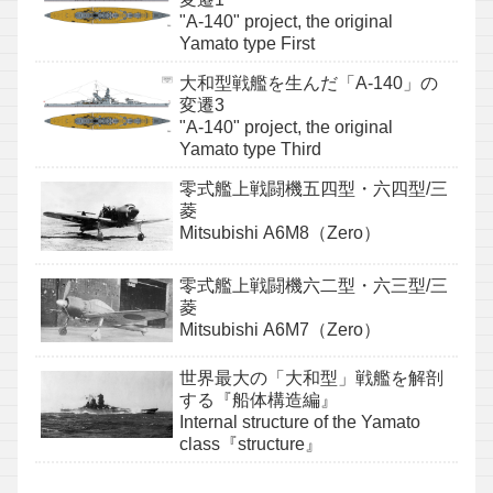
"A-140" project, the original
Yamato type First
大和型戦艦を生んだ「A-140」の
変遷3
"A-140" project, the original
Yamato type Third
零式艦上戦闘機五四型・六四型/三
菱
Mitsubishi A6M8（Zero）
零式艦上戦闘機六二型・六三型/三
菱
Mitsubishi A6M7（Zero）
世界最大の「大和型」戦艦を解剖
する『船体構造編』
Internal structure of the Yamato
class『structure』