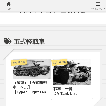
大日本帝国軍 主要兵器
TOP
何を見ますか？
五式軽戦車
戦車/装甲車
戦車/装甲車
（試製）【五式軽戦
車 ケホ】
戦車 一覧
【Type 5 Light Tank
IJA Tank List
“Keho”】
（prototype）