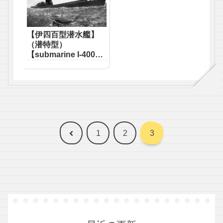
【伊四百型潜水艦】
（潜特型）
【submarine I-400
class（TypeSen-
toku）】
前
1
2
3
へ