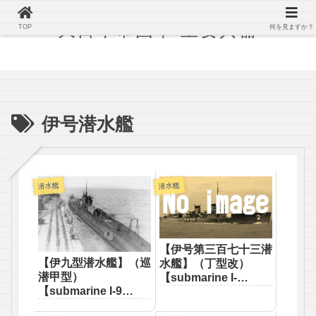
大日本帝国軍 主要兵器
TOP
何を見ますか？
伊号潜水艦
潜水艦
潜水艦
【伊号第三百七十三潜
【伊九型潜水艦】（巡
水艦】（丁型改）
潜甲型）
【submarine I-
【submarine I-9
373（TypeTei-
class（Jun sen
kai）】