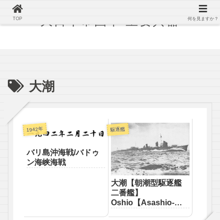
大日本帝国軍 主要兵器
TOP
何を見ますか？
大潮
1942年
駆逐艦
バリ島沖海戦/バドゥ
ン海峡海戦
大潮【朝潮型駆逐艦
二番艦】
Oshio【Asashio-
class destroyer】