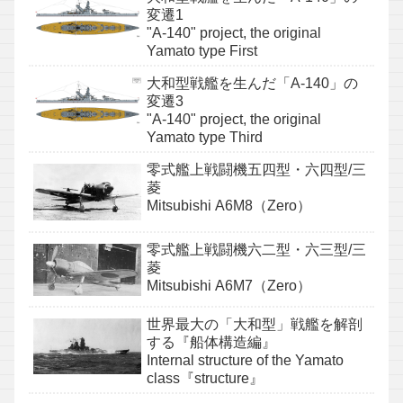
変遷1
"A-140" project, the original
Yamato type First
大和型戦艦を生んだ「A-140」の
変遷3
"A-140" project, the original
Yamato type Third
零式艦上戦闘機五四型・六四型/三
菱
Mitsubishi A6M8（Zero）
零式艦上戦闘機六二型・六三型/三
菱
Mitsubishi A6M7（Zero）
世界最大の「大和型」戦艦を解剖
する『船体構造編』
Internal structure of the Yamato
class『structure』