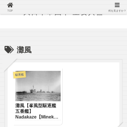
大日本帝国軍 主要兵器
TOP
何を見ますか？
灘風
駆逐艦
灘風【峯風型駆逐艦
五番艦】
Nadakaze【Minekaz
e-class destroyer】