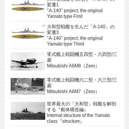
変遷1
"A-140" project, the original
Yamato type First
大和型戦艦を生んだ「A-140」の
変遷3
"A-140" project, the original
Yamato type Third
零式艦上戦闘機五四型・六四型/三
菱
Mitsubishi A6M8（Zero）
零式艦上戦闘機六二型・六三型/三
菱
Mitsubishi A6M7（Zero）
世界最大の「大和型」戦艦を解剖
する『船体構造編』
Internal structure of the Yamato
class『structure』