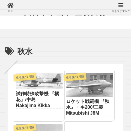
大日本帝国軍 主要兵器
TOP
何を見ますか？
秋水
航空機/飛行艇
航空機/飛行艇
試作特殊攻撃機 『橘
花』/中島
ロケット戦闘機 『秋
Nakajima Kikka
水』・キ200/三菱
Mitsubishi J8M
航空機/飛行艇