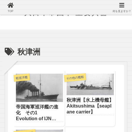
大日本帝国軍 主要兵器
TOP
何を見ますか？
秋津洲
その他の艦船
軽巡洋艦
秋津洲【水上機母艦】
Akitsushima【seapl
帝国海軍巡洋艦の進
ane carrier】
化 その1
Evolution of IJN
heavy cruiser No.1