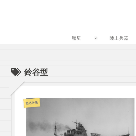
艦艇
陸上兵器
鈴谷型
軽巡洋艦