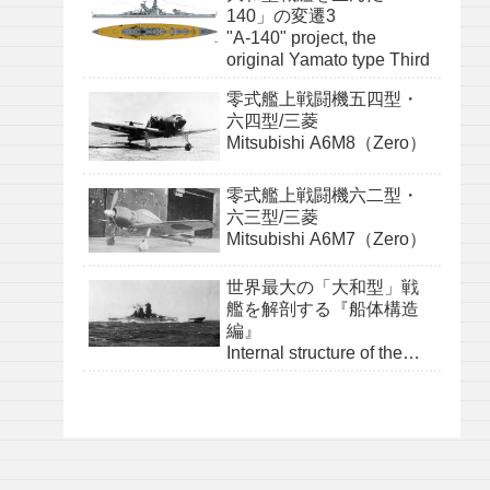
140」の変遷3
"A-140" project, the
original Yamato type Third
零式艦上戦闘機五四型・
六四型/三菱
Mitsubishi A6M8（Zero）
零式艦上戦闘機六二型・
六三型/三菱
Mitsubishi A6M7（Zero）
世界最大の「大和型」戦
艦を解剖する『船体構造
編』
Internal structure of the
Yamato class『structure』