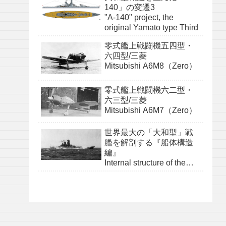
140」の変遷3
"A-140" project, the
original Yamato type Third
零式艦上戦闘機五四型・
六四型/三菱
Mitsubishi A6M8（Zero）
零式艦上戦闘機六二型・
六三型/三菱
Mitsubishi A6M7（Zero）
世界最大の「大和型」戦
艦を解剖する『船体構造
編』
Internal structure of the
Yamato class『structure』