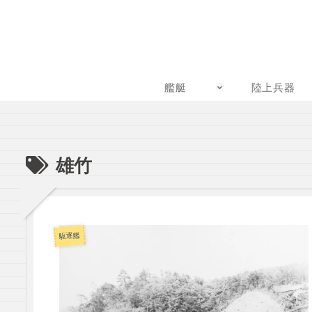
艦艇
陸上兵器
雄竹
駆逐艦