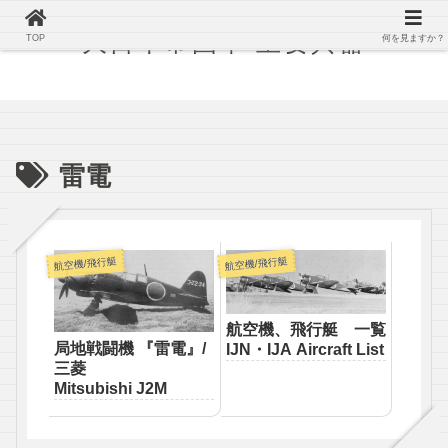
大日本帝国軍 主要兵器
TOP
何を見ますか？
雷電
航空機/飛行艇
航空機/飛行艇
航空機、飛行艇 一覧
局地戦闘機 『雷電』/
IJN・IJA Aircraft List
三菱
Mitsubishi J2M