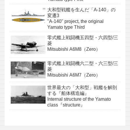
大和型戦艦を生んだ「A-140」の
変遷3
"A-140" project, the original
Yamato type Third
零式艦上戦闘機五四型・六四型/三
菱
Mitsubishi A6M8（Zero）
零式艦上戦闘機六二型・六三型/三
菱
Mitsubishi A6M7（Zero）
世界最大の「大和型」戦艦を解剖
する『船体構造編』
Internal structure of the Yamato
class『structure』