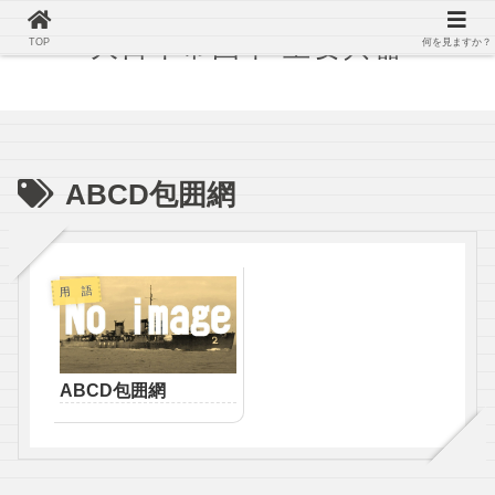
大日本帝国軍 主要兵器
TOP
何を見ますか？
ABCD包囲網
用 語
ABCD包囲網