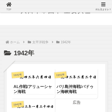
大日本帝国軍 主要兵器
TOP
何を見ますか？
ホーム
太平洋戦争
1942年
1942年
1942年
1942年
AL作戦/アリューシャ
バリ島沖海戦/バドゥ
ン海戦
ン海峡海戦
広告
1942年