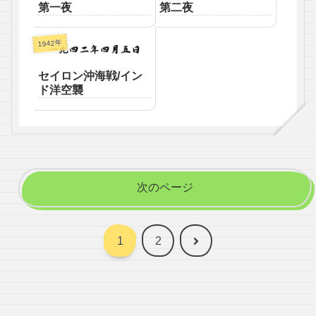
第一夜
第二夜
1942年
セイロン沖海戦/イン
ド洋空襲
次のページ
次
1
2
へ