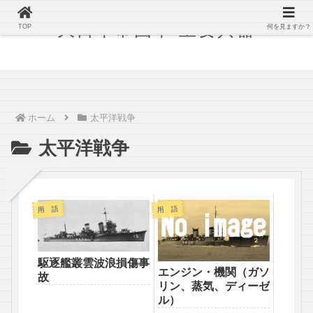
大日本帝国軍 主要兵器
TOP
何を見ますか？
ホーム
太平洋戦争
太平洋戦争
用 語
用 語
駆逐艦叢雲波浪損傷事
エンジン・機関（ガソ
故
リン、蒸気、ディーゼ
ル）