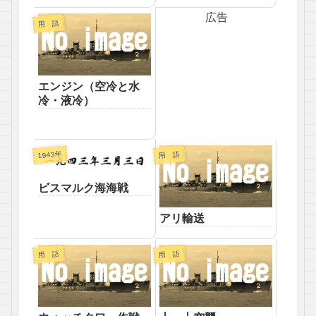
広告
用 語
エンジン（空冷と水
冷・液冷）
1943年
用 語
ビスマルク海海戦
アリ輸送
用 語
用 語