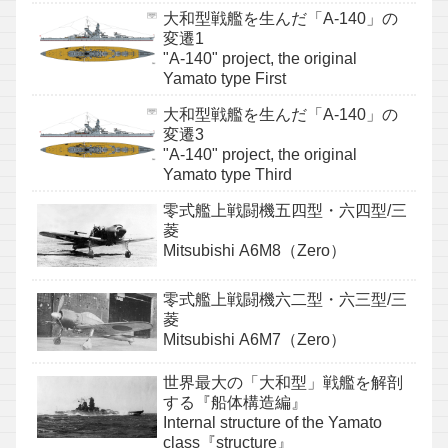
大和型戦艦を生んだ「A-140」の
変遷1
"A-140" project, the original
Yamato type First
大和型戦艦を生んだ「A-140」の
変遷3
"A-140" project, the original
Yamato type Third
零式艦上戦闘機五四型・六四型/三
菱
Mitsubishi A6M8（Zero）
零式艦上戦闘機六二型・六三型/三
菱
Mitsubishi A6M7（Zero）
世界最大の「大和型」戦艦を解剖
する『船体構造編』
Internal structure of the Yamato
class『structure』