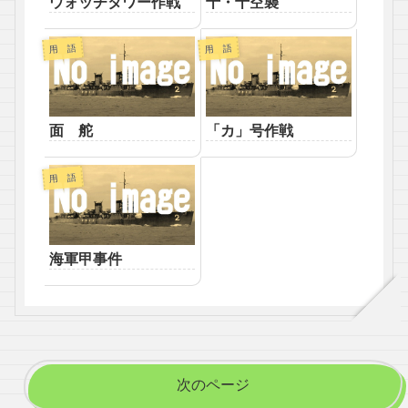
ウォッチタワー作戦
十・十空襲
用 語
用 語
面 舵
「カ」号作戦
用 語
海軍甲事件
次のページ