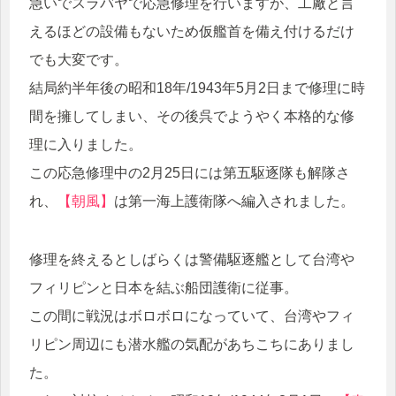
急いでスラバヤで応急修理を行いますが、工廠と言
えるほどの設備もないため仮艦首を備え付けるだけ
でも大変です。
結局約半年後の昭和18年/1943年5月2日まで修理に時
間を擁してしまい、その後呉でようやく本格的な修
理に入りました。
この応急修理中の2月25日には第五駆逐隊も解隊さ
れ、
【朝風】
は第一海上護衛隊へ編入されました。
修理を終えるとしばらくは警備駆逐艦として台湾や
フィリピンと日本を結ぶ船団護衛に従事。
この間に戦況はボロボロになっていて、台湾やフィ
リピン周辺にも潜水艦の気配があちこちにありまし
た。