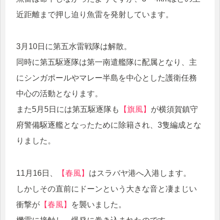
近距離まで押し迫り魚雷を発射しています。
3月10日に第五水雷戦隊は解散。
同時に第五駆逐隊は第一南遣艦隊に配属となり、主
にシンガポールやマレー半島を中心とした護衛任務
中心の活動となります。
また5月5日には第五駆逐隊も
【旗風】
が横須賀鎮守
府警備駆逐艦となったために除籍され、3隻編成とな
りました。
11月16日、
【春風】
はスラバヤ港へ入港します。
しかしその直前にドーンという大きな音と凄まじい
衝撃が
【春風】
を襲いました。