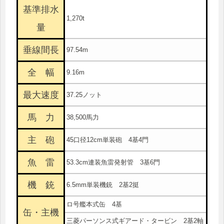
基準排水
1,270t
量
垂線間長
97.54m
全 幅
9.16m
最大速度
37.25ノット
馬 力
38,500馬力
主 砲
45口径12cm単装砲 4基4門
魚 雷
53.3cm連装魚雷発射管 3基6門
機 銃
6.5mm単装機銃 2基2挺
ロ号艦本式缶 4基
缶・主機
三菱パーソンス式ギアード・タービン 2基2軸