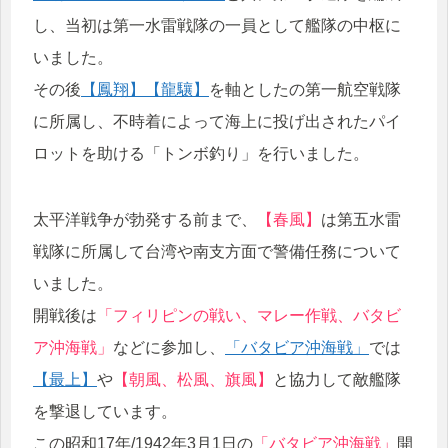
し、当初は第一水雷戦隊の一員として艦隊の中枢に
いました。
その後
【鳳翔】
【龍驤】
を軸としたの第一航空戦隊
に所属し、不時着によって海上に投げ出されたパイ
ロットを助ける「トンボ釣り」を行いました。
太平洋戦争が勃発する前まで、
【春風】
は第五水雷
戦隊に所属して台湾や南支方面で警備任務について
いました。
開戦後は
「フィリピンの戦い、マレー作戦、バタビ
ア沖海戦」
などに参加し、
「バタビア沖海戦」
では
【最上】
や
【朝風、松風、旗風】
と協力して敵艦隊
を撃退しています。
この昭和17年/1942年3月1日の
「バタビア沖海戦」
開