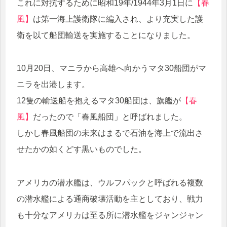
これに対抗するために昭和19年/1944年3月1日に
【春
風】
は第一海上護衛隊に編入され、より充実した護
衛を以て船団輸送を実施することになりました。
10月20日、マニラから高雄へ向かうマタ30船団がマ
ニラを出港します。
12隻の輸送船を抱えるマタ30船団は、旗艦が
【春
風】
だったので「春風船団」と呼ばれました。
しかし春風船団の未来はまるで石油を海上で流出さ
せたかの如くどす黒いものでした。
アメリカの潜水艦は、ウルフパックと呼ばれる複数
の潜水艦による通商破壊活動を主としており、戦力
も十分なアメリカは至る所に潜水艦をジャンジャン