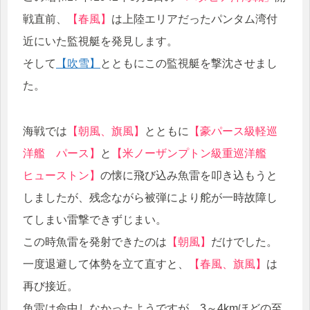
戦直前、
【春風】
は上陸エリアだったパンタム湾付
近にいた監視艇を発見します。
そして
【吹雪】
とともにこの監視艇を撃沈させまし
た。
海戦では
【朝風、旗風】
とともに
【豪パース級軽巡
洋艦 パース】
と
【米ノーザンプトン級重巡洋艦
ヒューストン】
の懐に飛び込み魚雷を叩き込もうと
しましたが、残念ながら被弾により舵が一時故障し
てしまい雷撃できずじまい。
この時魚雷を発射できたのは
【朝風】
だけでした。
一度退避して体勢を立て直すと、
【春風、旗風】
は
再び接近。
魚雷は命中しなかったようですが、3～4kmほどの至