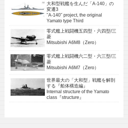
大和型戦艦を生んだ「A-140」の
変遷3
"A-140" project, the original
Yamato type Third
零式艦上戦闘機五四型・六四型/三
菱
Mitsubishi A6M8（Zero）
零式艦上戦闘機六二型・六三型/三
菱
Mitsubishi A6M7（Zero）
世界最大の「大和型」戦艦を解剖
する『船体構造編』
Internal structure of the Yamato
class『structure』