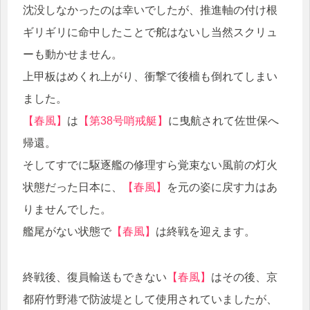
沈没しなかったのは幸いでしたが、推進軸の付け根
ギリギリに命中したことで舵はないし当然スクリュ
ーも動かせません。
上甲板はめくれ上がり、衝撃で後檣も倒れてしまい
ました。
【春風】
は
【第38号哨戒艇】
に曳航されて佐世保へ
帰還。
そしてすでに駆逐艦の修理すら覚束ない風前の灯火
状態だった日本に、
【春風】
を元の姿に戻す力はあ
りませんでした。
艦尾がない状態で
【春風】
は終戦を迎えます。
終戦後、復員輸送もできない
【春風】
はその後、京
都府竹野港で防波堤として使用されていましたが、