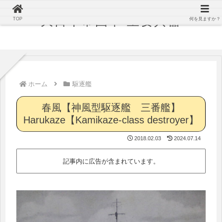
大日本帝国軍 主要兵器
TOP
何を見ますか？
ホーム
駆逐艦
春風【神風型駆逐艦 三番艦】
Harukaze【Kamikaze-class destroyer】
2018.02.03
2024.07.14
記事内に広告が含まれています。