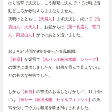
はり雷撃で沈没し、こう頻繁に沈んでいては哨戒活
動どころか救助すらままなりません。
夜明けとともに
【天晨丸】
まず沈没し、続いて
【信
貴山丸、大天丸】
、お昼からは
【第一眞盛丸、營口
丸、阿里山丸】
がそのあとを追いました。
およそ24時間で9隻を失った春風船団。
【春風】
が爆雷で
【米バラオ級潜水艦 シャーク】
の撃沈に成功しましたが、戦果が霞んで見えないほ
どの甚大な被害でした。
しかも
【春風】
の撃沈のお返しとばかりに、11月4日
には
【米サーゴ級潜水艦 セイルフィッシュ】
の魚
雷を受けて今度は艦尾を吹き飛ばされました。