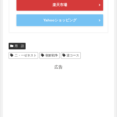
楽天市場
Yahooショッピング
用 語
二・一ゼネスト
朝鮮戦争
逆コース
広告