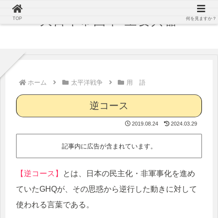
大日本帝国軍 主要兵器
TOP
何を見ますか？
ホーム
太平洋戦争
用 語
逆コース
2019.08.24
2024.03.29
記事内に広告が含まれています。
【逆コース】
とは、日本の民主化・非軍事化を進め
ていたGHQが、その思惑から逆行した動きに対して
使われる言葉である。