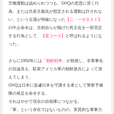
労働運動は認められつつも、GHQの意思に背く行
為、または共産主義化が想定される運動は許されな
い、という立場が明確になった
【二・一ゼネスト】
の中止命令は、当初自らが掲げた民主化を一部否定
する行為として、
【逆コース】
と呼ばれるようにな
った。
さらに1950年には
「朝鮮戦争」
が勃発し、非軍事化
の目論見も、駐留アメリカ軍の朝鮮派兵によって潰
えてしまう。
GHQは日本に急遽日本を守護する者として警察予備
隊の発足を命令する。
それはやがて現在の自衛隊につながる。
「軍」という存在ではないものの、実質的な軍事力