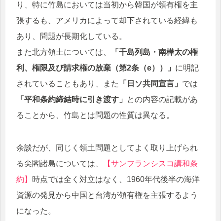
り、特に竹島においては当初から韓国が領有権を主
張するも、アメリカによって却下されている経緯も
あり、問題が長期化している。
また北方領土については、
「千島列島・南樺太の権
利、権限及び請求権の放棄（第2条（e））」
に明記
されていることもあり、また
「日ソ共同宣言」
では
「平和条約締結時に引き渡す」
との内容の記載があ
ることから、竹島とは問題の性質は異なる。
余談だが、同じく領土問題としてよく取り上げられ
る尖閣諸島については、
【サンフランシスコ講和条
約】
時点では全く対立はなく、1960年代後半の海洋
資源の発見から中国と台湾が領有権を主張するよう
になった。