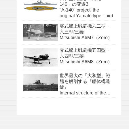
140」の変遷3
"A-140" project, the
original Yamato type Third
零式艦上戦闘機六二型・
六三型/三菱
Mitsubishi A6M7（Zero）
零式艦上戦闘機五四型・
六四型/三菱
Mitsubishi A6M8（Zero）
世界最大の「大和型」戦
艦を解剖する『船体構造
編』
Internal structure of the
Yamato class『structure』