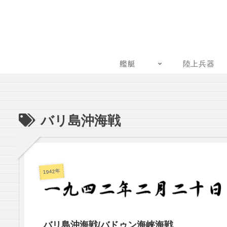
艦艇
陸上兵器
バリ島沖海戦
1942年
バリ島沖海戦/バドゥン海峡海戦