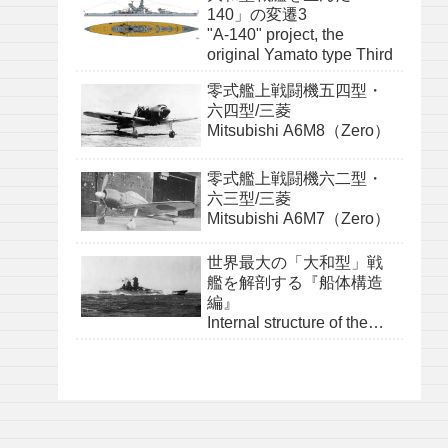
140」の変遷3
"A-140" project, the
original Yamato type Third
零式艦上戦闘機五四型・
六四型/三菱
Mitsubishi A6M8（Zero）
零式艦上戦闘機六二型・
六三型/三菱
Mitsubishi A6M7（Zero）
世界最大の「大和型」戦
艦を解剖する『船体構造
編』
Internal structure of the
Yamato class『structure』