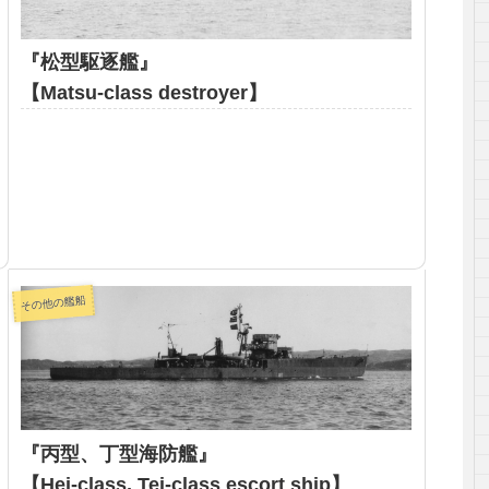
『松型駆逐艦』
【Matsu-class destroyer】
その他の艦船
『丙型、丁型海防艦』
【Hei-class, Tei-class escort ship】