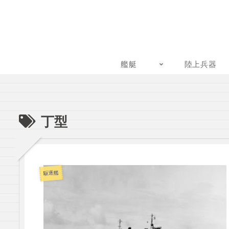
艦艇
陸上兵器
丁型
駆逐艦