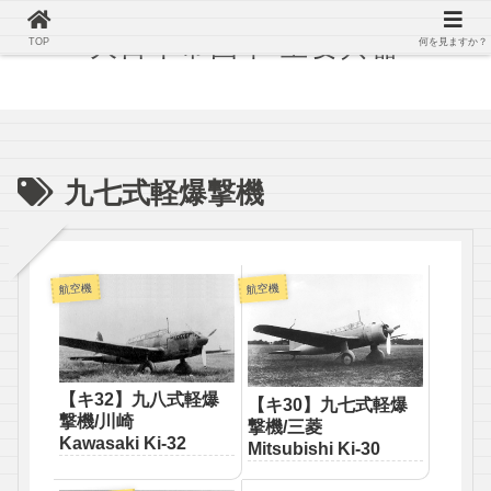
大日本帝国軍 主要兵器
TOP
何を見ますか？
九七式軽爆撃機
航空機
航空機
【キ32】九八式軽爆
【キ30】九七式軽爆
撃機/川崎
撃機/三菱
Kawasaki Ki-32
Mitsubishi Ki-30