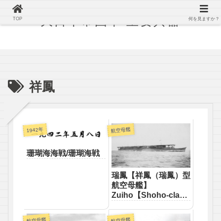
大日本帝国軍 主要兵器
TOP
何を見ますか？
祥鳳
航空母艦
1942年
珊瑚海海戦/珊瑚海戦
瑞鳳【祥鳳（瑞鳳）型
航空母艦】
Zuiho【Shoho-class
aircraft carrier】
航空母艦
航空母艦