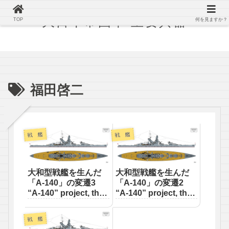
大日本帝国軍 主要兵器
TOP
何を見ますか？
福田啓二
戦 艦
戦 艦
大和型戦艦を生んだ
大和型戦艦を生んだ
「A-140」の変遷3
「A-140」の変遷2
“A-140” project, the
“A-140” project, the
original Yamato type
original Yamato type
Third
Second
戦 艦