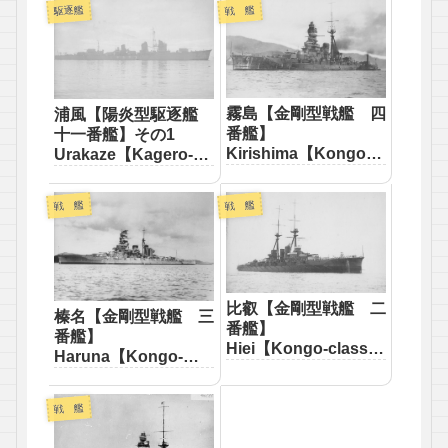
駆逐艦
戦 艦
霧島【金剛型戦艦 四
浦風【陽炎型駆逐艦
番艦】
十一番艦】その1
Kirishima【Kongo-
Urakaze【Kagero-
class battleship
class destroyer】
Fourth】
戦 艦
戦 艦
比叡【金剛型戦艦 二
榛名【金剛型戦艦 三
番艦】
番艦】
Hiei【Kongo-class
Haruna【Kongo-
battleship Second】
class battleship
Third】
戦 艦