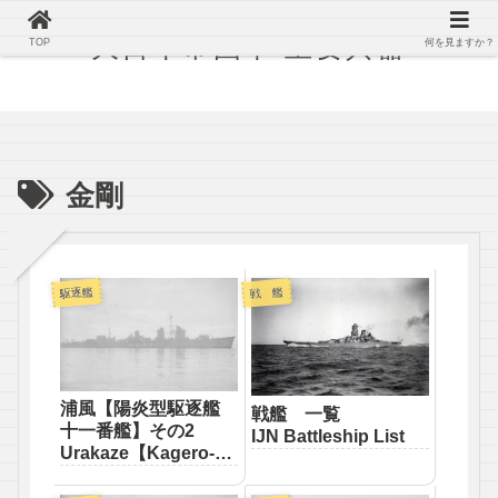
大日本帝国軍 主要兵器
TOP
何を見ますか？
金剛
駆逐艦
戦 艦
浦風【陽炎型駆逐艦
戦艦 一覧
十一番艦】その2
IJN Battleship List
Urakaze【Kagero-
class destroyer】