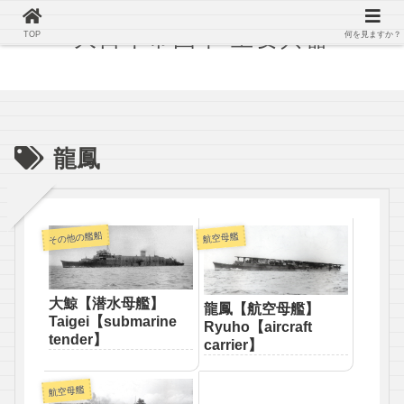
大日本帝国軍 主要兵器
TOP
何を見ますか？
龍鳳
その他の艦船
航空母艦
大鯨【潜水母艦】
龍鳳【航空母艦】
Taigei【submarine
Ryuho【aircraft
tender】
carrier】
航空母艦