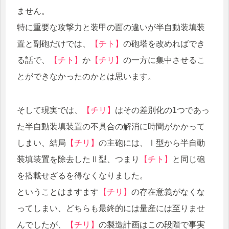
ません。
特に重要な攻撃力と装甲の面の違いが半自動装填装
置と副砲だけでは、
【チト】
の砲塔を改めればでき
る話で、
【チト】
か
【チリ】
の一方に集中させるこ
とができなかったのかとは思います。
そして現実では、
【チリ】
はその差別化の1つであっ
た半自動装填装置の不具合の解消に時間がかかって
しまい、結局
【チリ】
の主砲には、Ⅰ型から半自動
装填装置を除去したⅡ型、つまり
【チト】
と同じ砲
を搭載せざるを得なくなりました。
ということはますます
【チリ】
の存在意義がなくな
ってしまい、どちらも最終的には量産には至りませ
んでしたが、
【チリ】
の製造計画はこの段階で事実