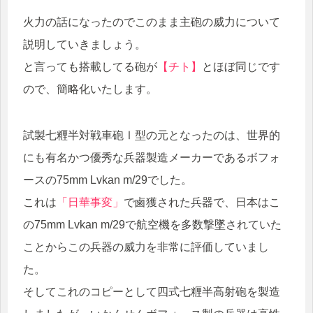
火力の話になったのでこのまま主砲の威力について
説明していきましょう。
と言っても搭載してる砲が
【チト】
とほぼ同じです
ので、簡略化いたします。
試製七糎半対戦車砲Ⅰ型の元となったのは、世界的
にも有名かつ優秀な兵器製造メーカーであるボフォ
ースの75mm Lvkan m/29でした。
これは
「日華事変」
で鹵獲された兵器で、日本はこ
の75mm Lvkan m/29で航空機を多数撃墜されていた
ことからこの兵器の威力を非常に評価していまし
た。
そしてこれのコピーとして四式七糎半高射砲を製造