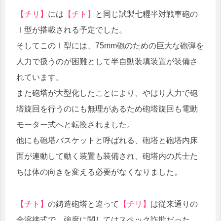
【チリ】
には
【チト】
と同じ試製七糎半対戦車砲の
Ⅰ型が搭載される予定でした。
そしてこのⅠ型には、75mm砲のための巨大な砲弾を
人力で扱うのが困難として半自動装填装置が装備さ
れています。
また砲塔が大型化したことにより、やはり人力で砲
塔旋回を行うのにも無理があるため砲塔旋回も電動
モーター式へと転換されました。
他にも砲塔バスケットと呼ばれる、砲塔と砲塔内床
面が連動して動く装置も装備され、砲塔内の兵士た
ちは体の向きを変える必要がなくなりました。
【チト】
の鋳造砲塔と違って
【チリ】
は従来通りの
全溶接式で、強度に関してはスペック詐欺だった