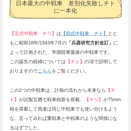
日本最大の中戦車 差別化失敗しチト
に一本化
【五式中戦車 チリ】
は
【四式中戦車 チト】
とと
もに昭和18年/1943年7月の
「兵器研究方針改訂」
に
よって計画された、帝国陸軍最後の中戦車です。
この誕生の経緯については
【チト】
の項で説明して
おりますので
こちら
をご覧ください。
この2つの中戦車は、計画の流れから本来なら
【チ
ト】
が試製五糎七戦車砲新を搭載、
【チリ】
が75mm
砲を搭載して両者は同じ中戦車でも使い分けるよう
な、言ってみれば重戦車と中戦車のような関係にな
るはずでした。