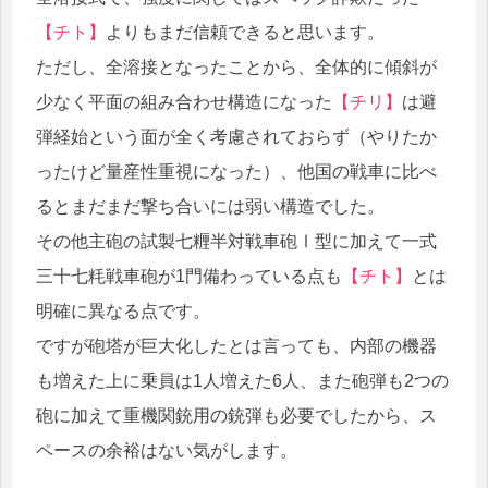
【チト】
よりもまだ信頼できると思います。
ただし、全溶接となったことから、全体的に傾斜が
少なく平面の組み合わせ構造になった
【チリ】
は避
弾経始という面が全く考慮されておらず（やりたか
ったけど量産性重視になった）、他国の戦車に比べ
るとまだまだ撃ち合いには弱い構造でした。
その他主砲の試製七糎半対戦車砲Ⅰ型に加えて一式
三十七粍戦車砲が1門備わっている点も
【チト】
とは
明確に異なる点です。
ですが砲塔が巨大化したとは言っても、内部の機器
も増えた上に乗員は1人増えた6人、また砲弾も2つの
砲に加えて重機関銃用の銃弾も必要でしたから、ス
ペースの余裕はない気がします。