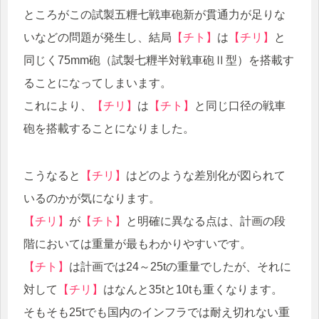
ところがこの試製五糎七戦車砲新が貫通力が足りな
いなどの問題が発生し、結局
【チト】
は
【チリ】
と
同じく75mm砲（試製七糎半対戦車砲Ⅱ型）を搭載す
ることになってしまいます。
これにより、
【チリ】
は
【チト】
と同じ口径の戦車
砲を搭載することになりました。
こうなると
【チリ】
はどのような差別化が図られて
いるのかが気になります。
【チリ】
が
【チト】
と明確に異なる点は、計画の段
階においては重量が最もわかりやすいです。
【チト】
は計画では24～25tの重量でしたが、それに
対して
【チリ】
はなんと35tと10tも重くなります。
そもそも25tでも国内のインフラでは耐え切れない重