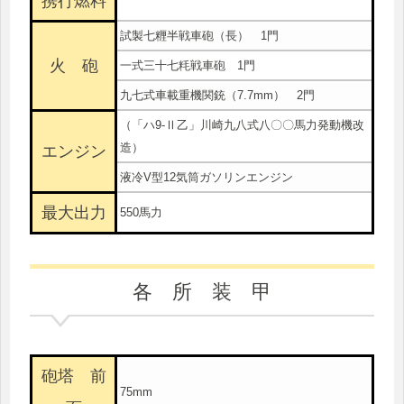
携行燃料
試製七糎半戦車砲（長） 1門
火 砲
一式三十七粍戦車砲 1門
九七式車載重機関銃（7.7mm） 2門
（「ハ9-Ⅱ乙」川崎九八式八〇〇馬力発動機改
造）
エンジン
液冷V型12気筒ガソリンエンジン
最大出力
550馬力
各 所 装 甲
砲塔 前
75mm