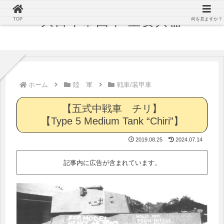
大日本帝国軍 主要兵器
TOP
何を見ますか？
ホーム
陸 軍
戦車/装甲車
【五式中戦車 チリ】
【Type 5 Medium Tank “Chiri”】
2019.08.25
2024.07.14
記事内に広告が含まれています。