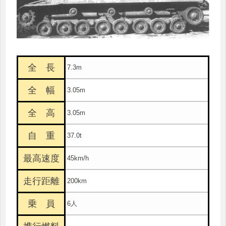
全 長
7.3m
全 幅
3.05m
全 高
3.05m
自 重
37.0t
最高速度
45km/h
走行距離
200km
乗 員
6人