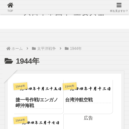
大日本帝国軍 主要兵器
TOP
何を見ますか？
ホーム
太平洋戦争
1944年
1944年
1944年
1944年
捷一号作戦/エンガノ
台湾沖航空戦
岬沖海戦
広告
1944年