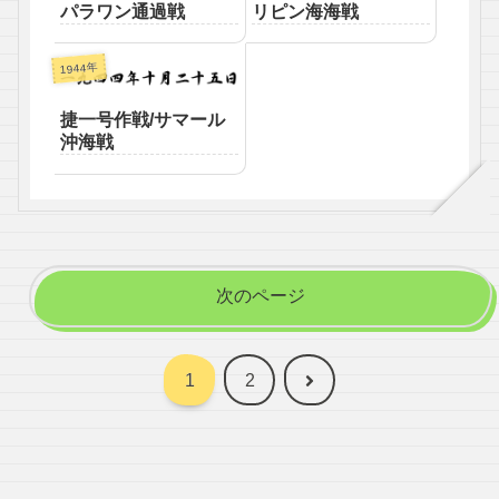
パラワン通過戦
リピン海海戦
1944年
捷一号作戦/サマール
沖海戦
次のページ
次
1
2
へ