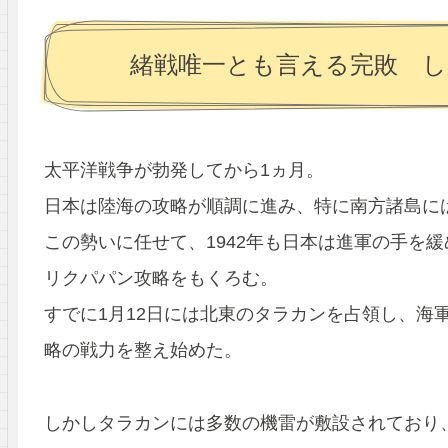
緒戦唯一とも言える完敗 し
太平洋戦争が勃発してから1ヵ月。
日本は陸海の攻略が順調に進み、特に南方諸島に
この勢いに任せて、1942年も日本は進軍の手を
リクパパン攻略をもくろむ。
すでに1月12日には北東のタラカンを占領し、海
略の戦力を整え始めた。
しかしタラカンには多数の機雷が敷設されており