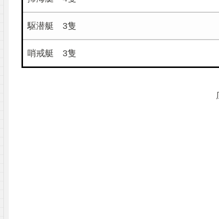
駆潜艇 3隻
哨戒艇 3隻