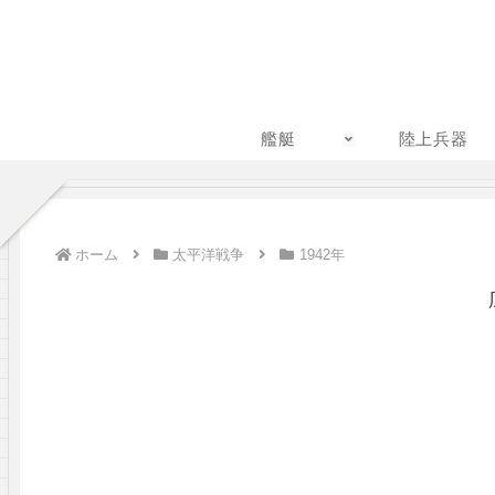
艦艇
陸上兵器
ホーム
太平洋戦争
1942年