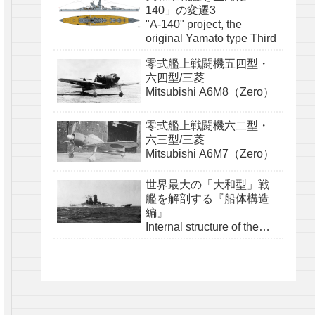
140」の変遷3
"A-140" project, the
original Yamato type Third
零式艦上戦闘機五四型・
六四型/三菱
Mitsubishi A6M8（Zero）
零式艦上戦闘機六二型・
六三型/三菱
Mitsubishi A6M7（Zero）
世界最大の「大和型」戦
艦を解剖する『船体構造
編』
Internal structure of the
Yamato class『structure』