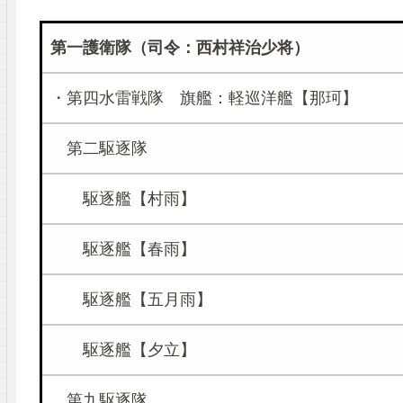
第一護衛隊（司令：西村祥治少将）
・第四水雷戦隊 旗艦：軽巡洋艦【那珂】
第二駆逐隊
駆逐艦【村雨】
駆逐艦【春雨】
駆逐艦【五月雨】
駆逐艦【夕立】
第九駆逐隊