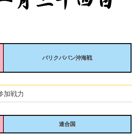
バリクパパン沖海戦
参加戦力
連合国