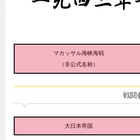
マカッサル海峡海戦
（非公式名称）
戦闘
大日本帝国